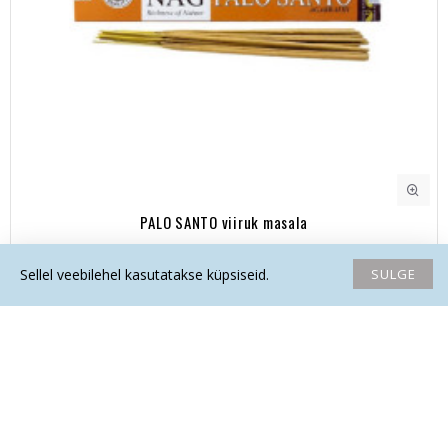
PALO SANTO viiruk masala
5.20€
SULGE
Sellel veebilehel kasutatakse küpsiseid.
Avaleht
Soovide nimekiri
Võrdlema
Saada email
Helista