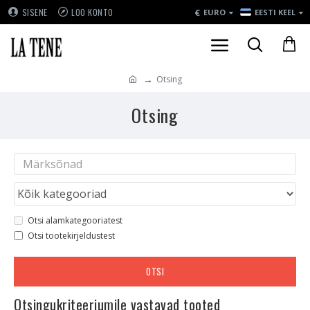
€
SISENE
LOO KONTO
EURO
EESTI KEEL
Otsing
Otsing
Otsi alamkategooriatest
Otsi tootekirjeldustest
OTSI
Otsingukriteeriumile vastavad tooted