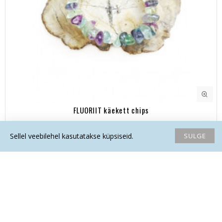
FLUORIIT käekett chips
18.90€
SULGE
Sellel veebilehel kasutatakse küpsiseid.
Avaleht
Soovide nimekiri
Võrdlema
Saada email
Helista