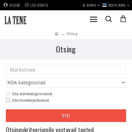
€
SISENE
LOO KONTO
EURO
EESTI KEEL
Otsing
Otsing
Otsi alamkategooriatest
Otsi tootekirjeldustest
OTSI
Otsingukriteeriumile vastavad tooted