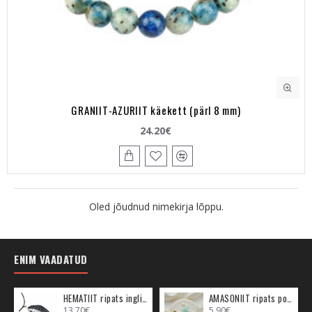
GRANIIT-AZURIIT käekett (pärl 8 mm)
24.20€
Oled jõudnud nimekirja lõppu.
ENIM VAADATUD
HEMATIIT ripats inglitiib (metall)
AMASONIIT ripats poolkuu (metall)
13.70€
5.90€