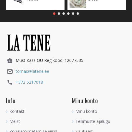
Must Kass OÜ Reg kood: 12677535
tomas@latene.ee
+372 5217018
Info
Minu konto
Kontakt
Minu konto
Meist
Tellimuste ajalugu
Kohaletoimetamise viisid
Sisukaart