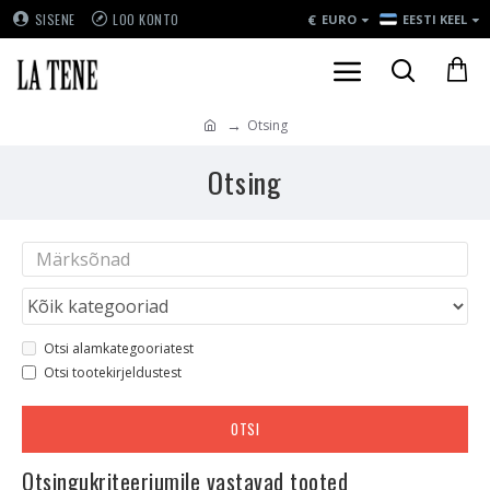
€
SISENE
LOO KONTO
EURO
EESTI KEEL
Otsing
Otsing
Otsi alamkategooriatest
Otsi tootekirjeldustest
OTSI
Otsingukriteeriumile vastavad tooted