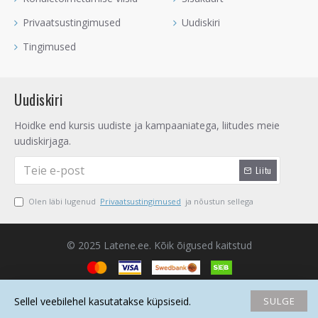
Privaatsustingimused
Uudiskiri
Tingimused
Uudiskiri
Hoidke end kursis uudiste ja kampaaniatega, liitudes meie
uudiskirjaga.
Liitu
Olen läbi lugenud
Privaatsustingimused
ja nõustun sellega
© 2025 Latene.ee. Kõik õigused kaitstud
SULGE
Sellel veebilehel kasutatakse küpsiseid.
Avaleht
Soovide nimekiri
Võrdlema
Saada email
Helista