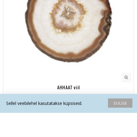
AHHAAT viil
35.50€
SULGE
Sellel veebilehel kasutatakse küpsiseid.
Avaleht
Soovide nimekiri
Võrdlema
Saada email
Helista
AINUEKSEMPLAR