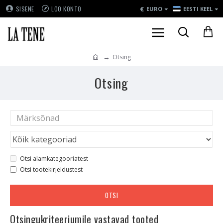
€
SISENE
LOO KONTO
EURO
EESTI KEEL
Otsing
Otsing
Otsi alamkategooriatest
Otsi tootekirjeldustest
OTSI
Otsingukriteeriumile vastavad tooted