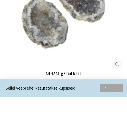
AHHAAT geood karp
49.30€
SULGE
Sellel veebilehel kasutatakse küpsiseid.
Avaleht
Soovide nimekiri
Võrdlema
Saada email
Helista