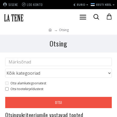
€
SISENE
LOO KONTO
EURO
EESTI KEEL
Otsing
Otsing
Otsi alamkategooriatest
Otsi tootekirjeldustest
OTSI
Otsingukriteeriumile vastavad tooted