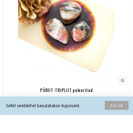
PÜRIIT-TRIPLIIT poleeritud
13.50€
SULGE
Sellel veebilehel kasutatakse küpsiseid.
Avaleht
Soovide nimekiri
Võrdlema
Saada email
Helista