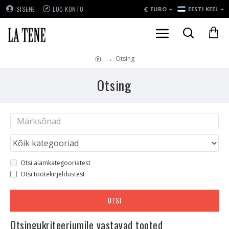
€
SISENE
LOO KONTO
EURO
EESTI KEEL
Otsing
Otsing
Otsi alamkategooriatest
Otsi tootekirjeldustest
OTSI
Otsingukriteeriumile vastavad tooted