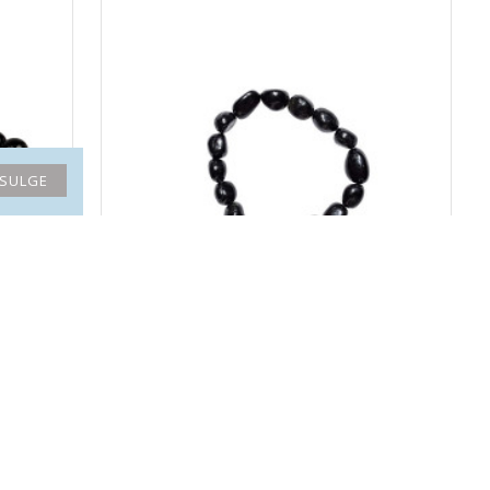
SULGE
 mm)
MUST TURMALIIN käekett nugget (pärl 10 mm)
19.90€