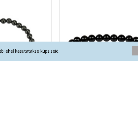
eebilehel kasutatakse küpsiseid.
käekett (pärl 6 mm)
MUST TURMALIIN käekett (pärl 8
.57€
36.00€