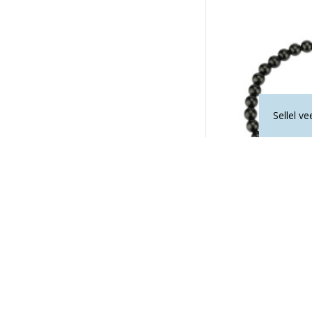
Sellel v
MUST TURMALIIN 
29