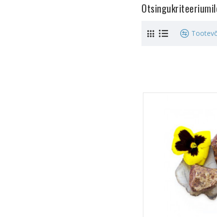
Otsingukriteeriumi
Tootevõ