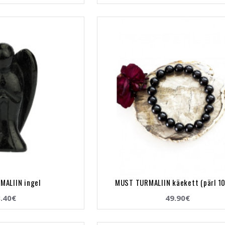
ALIIN ingel
MUST TURMALIIN käekett (pärl 1
.40€
49.90€