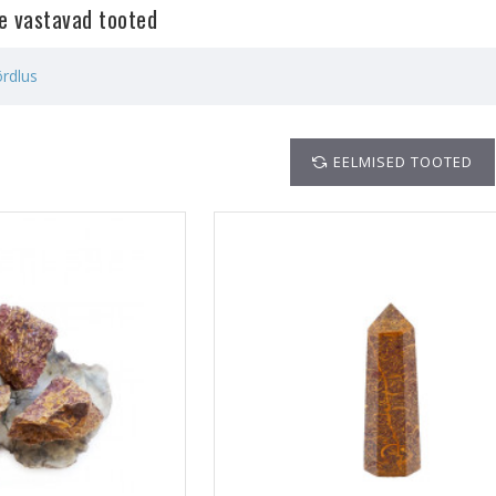
le vastavad tooted
rdlus
EELMISED TOOTED