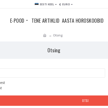
€
EESTI KEEL
EURO
E-POOD
TENE ARTIKLID
AASTA HOROSKOOBID
Otsing
Otsing
test
st
OTSI