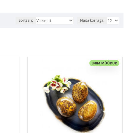
Sorteeri:
Näita korraga:
ENIM MÜÜDUD