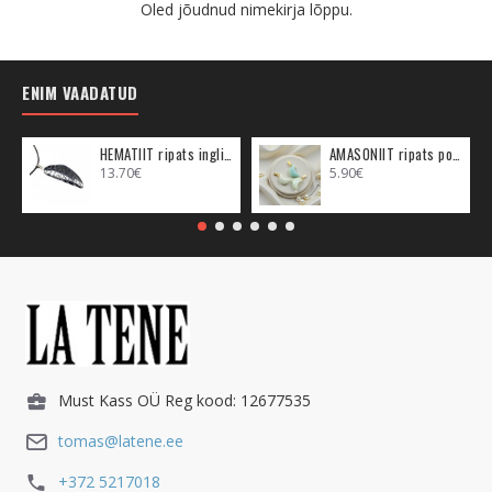
Oled jõudnud nimekirja lõppu.
ENIM VAADATUD
HEMATIIT ripats inglitiib (metall)
AMASONIIT ripats poolkuu (metall)
13.70€
5.90€
Must Kass OÜ Reg kood: 12677535
tomas@latene.ee
+372 5217018