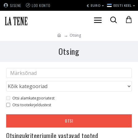
€
SISENE
LOO KONTO
EURO
EESTI KEEL
Otsing
Otsing
Otsi alamkategooriatest
Otsi tootekirjeldustest
OTSI
Otsingukriteeriumile vastavad tooted