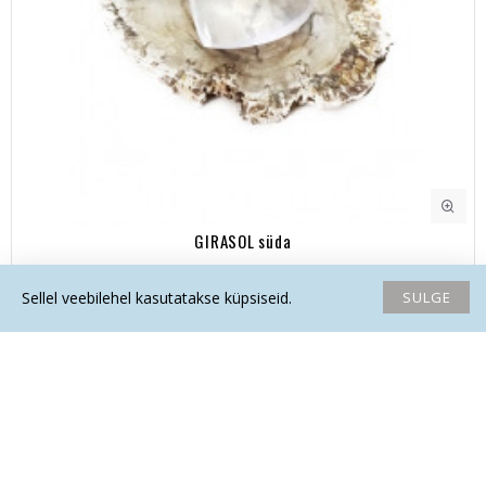
GIRASOL süda
27.20€
SULGE
Sellel veebilehel kasutatakse küpsiseid.
Avaleht
Soovide nimekiri
Võrdlema
Saada email
Helista