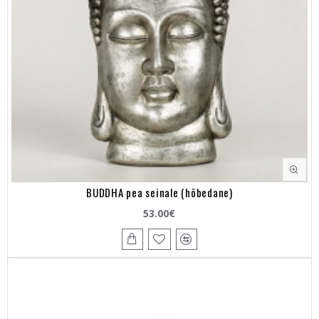
BUDDHA pea seinale (hõbedane)
53.00€