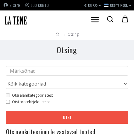
€
SISENE
LOO KONTO
EURO
EESTI KEEL
Otsing
Otsing
Otsi alamkategooriatest
Otsi tootekirjeldustest
OTSI
Otsingukriteeriumile vastavad tooted