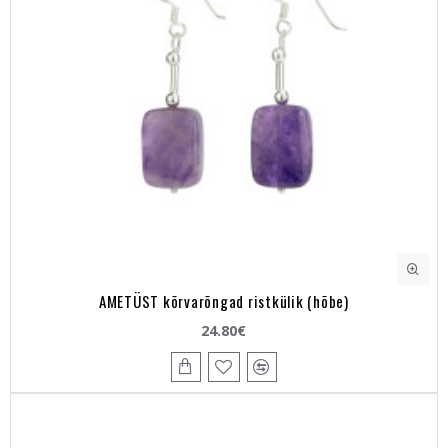
AMETÜST kõrvarõngad ristkülik (hõbe)
24.80€