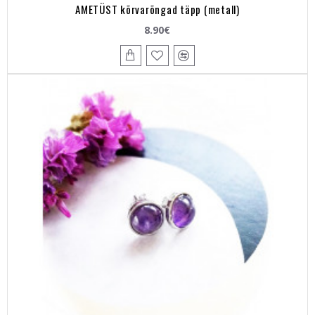
AMETÜST kõrvarõngad täpp (metall)
8.90€