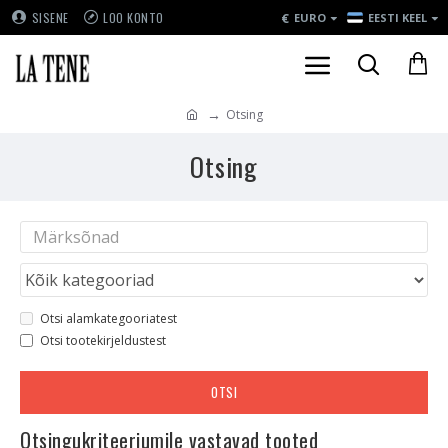
€
SISENE
LOO KONTO
EURO
EESTI KEEL
Otsing
Otsing
Otsi alamkategooriatest
Otsi tootekirjeldustest
OTSI
Otsingukriteeriumile vastavad tooted