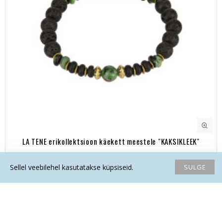
LA TENE erikollektsioon käekett meestele "KAKSIKLEEK"
43.30€
SULGE
Sellel veebilehel kasutatakse küpsiseid.
Avaleht
Soovide nimekiri
Võrdlema
Saada email
Helista