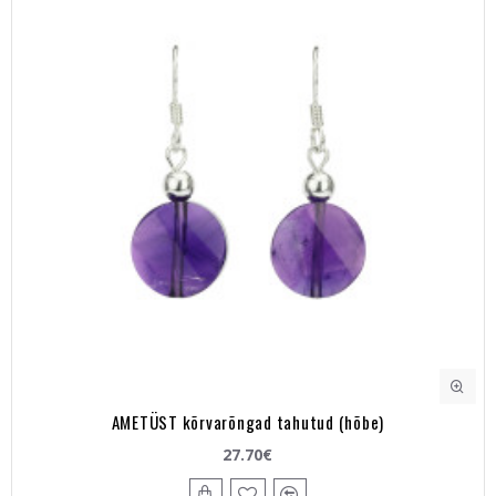
AMETÜST kõrvarõngad tahutud (hõbe)
27.70€