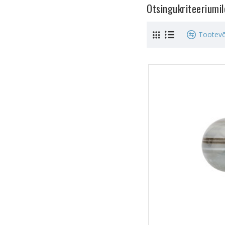
Otsingukriteeriumi
Tootevõ