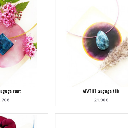
auguga ruut
APATIIT auguga tilk
.70€
21.90€