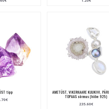
.60€
1.20€
ST tipp
AMETÜST, VIKERKAARE KUUKIVI, PÄR
TOPAAS sõrmus (hõbe 925)
.70€
235.60€