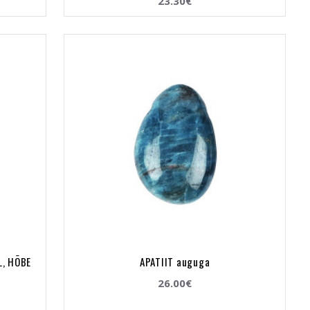
23.30€
L, HÕBE
APATIIT auguga
26.00€