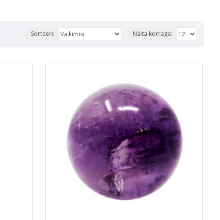
Sorteeri:
Näita korraga: