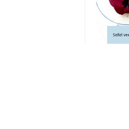
Sellel v
APATIIT ripats sule
23