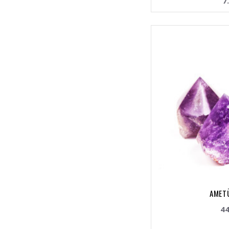
7
AMETÜ
44