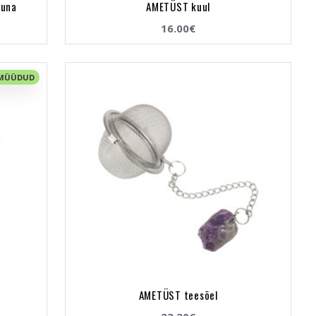
muna
AMETÜST kuul
16.00€
 MÜÜDUD
AMETÜST teesõel