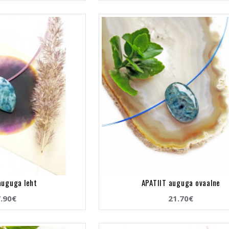
auguga leht
APATIIT auguga ovaalne
.90€
21.70€