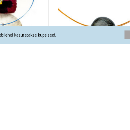
eebilehel kasutatakse küpsiseid.
tud kinnitusega (hõbe)
ASTROFÜLLIIT auguga
.90€
9.60€