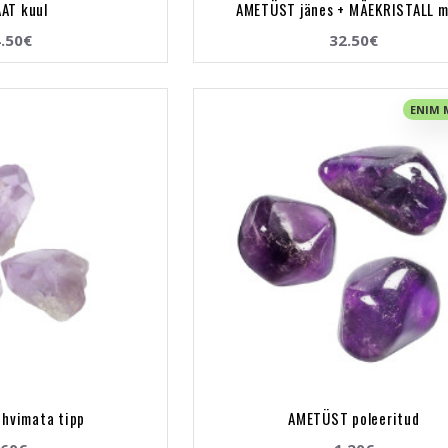
AT kuul
AMETÜST jänes + MÄEKRISTALL 
.50€
32.50€
ENIM
ihvimata tipp
AMETÜST poleeritud