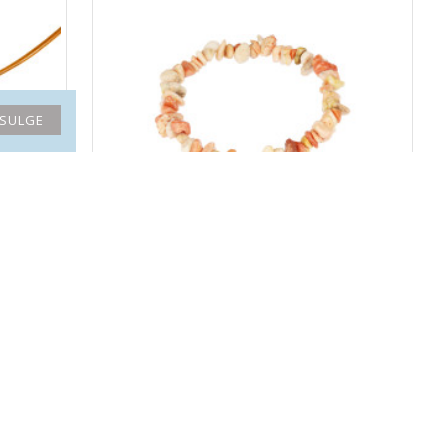
SULGE
BARÜÜT käekett chips
19.00€