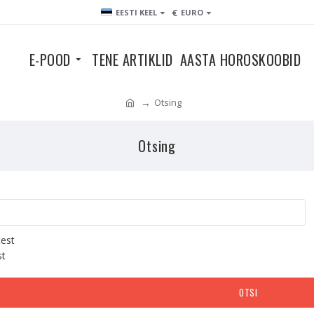
€
EESTI KEEL
EURO
E-POOD
TENE ARTIKLID
AASTA HOROSKOOBID
Otsing
Otsing
test
st
OTSI