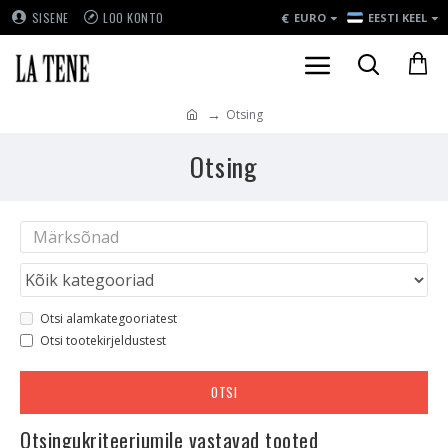
€
SISENE
LOO KONTO
EURO
EESTI KEEL
Otsing
Otsing
Otsi alamkategooriatest
Otsi tootekirjeldustest
OTSI
Otsingukriteeriumile vastavad tooted