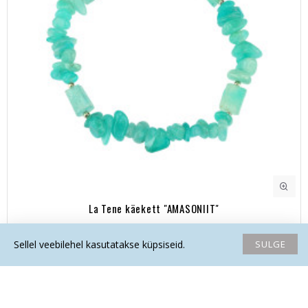
La Tene käekett "AMASONIIT"
32.20€
SULGE
Sellel veebilehel kasutatakse küpsiseid.
Avaleht
Soovide nimekiri
Võrdlema
Saada email
Helista