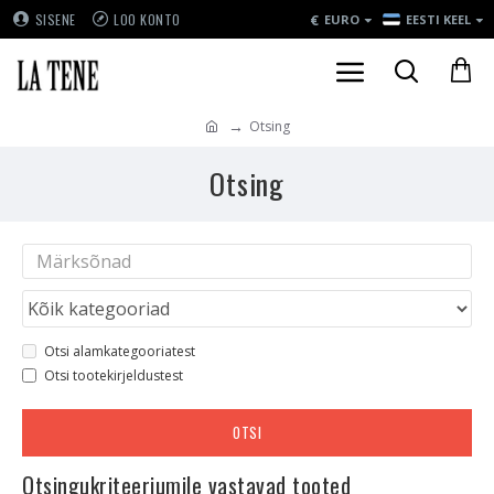
€
SISENE
LOO KONTO
EURO
EESTI KEEL
Otsing
Otsing
Otsi alamkategooriatest
Otsi tootekirjeldustest
OTSI
Otsingukriteeriumile vastavad tooted