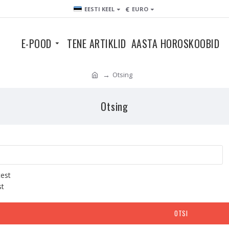
€
EESTI KEEL
EURO
E-POOD
TENE ARTIKLID
AASTA HOROSKOOBID
Otsing
Otsing
test
st
OTSI