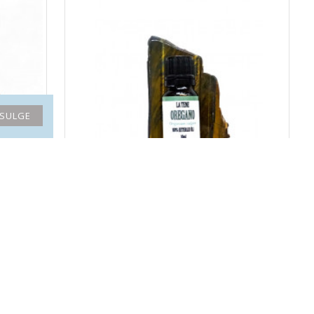
SULGE
OREGANO eeterlik õli
16.80€
UUS