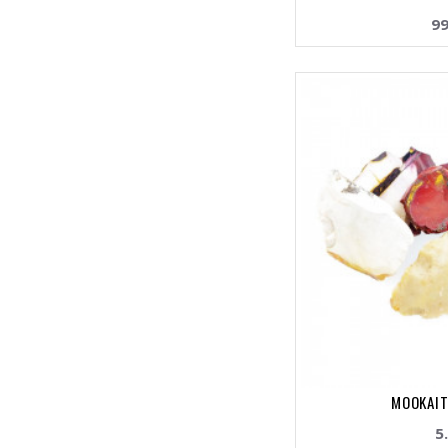
99
MOOKAIT
5