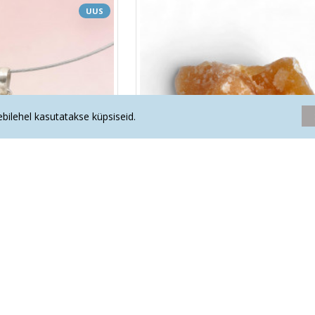
UUS
eebilehel kasutatakse küpsiseid.
s geood (hõbe)
ORANŽ KALTSIIT tükk
.00€
16.90€