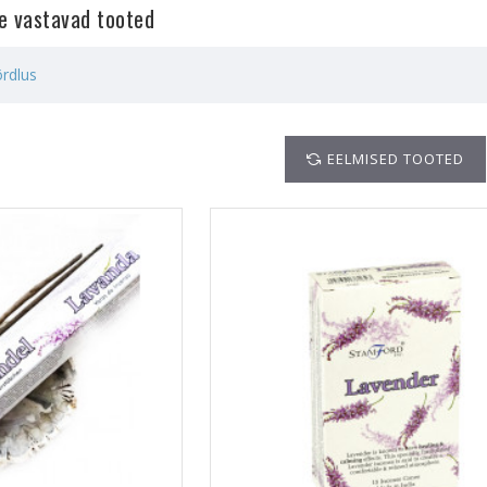
le vastavad tooted
rdlus
EELMISED TOOTED