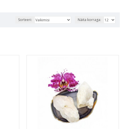
Sorteeri:
Näita korraga: