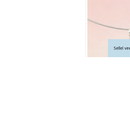
Sellel v
OPAAL ripat
79