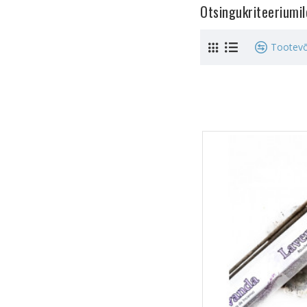
Otsingukriteeriumi
Tootevõ