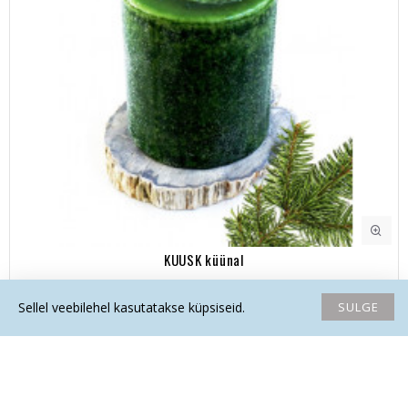
KUUSK küünal
10.90€
SULGE
Sellel veebilehel kasutatakse küpsiseid.
Avaleht
Soovide nimekiri
Võrdlema
Saada email
Helista
AINUEKSEMPLAR