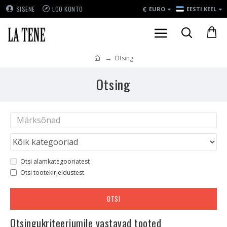
€
SISENE
LOO KONTO
EURO
EESTI KEEL
Otsing
Otsing
Otsi alamkategooriatest
Otsi tootekirjeldustest
OTSI
Otsingukriteeriumile vastavad tooted