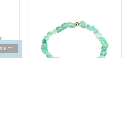
SULGE
APATIIT käekett nugget pärliga
24.80€