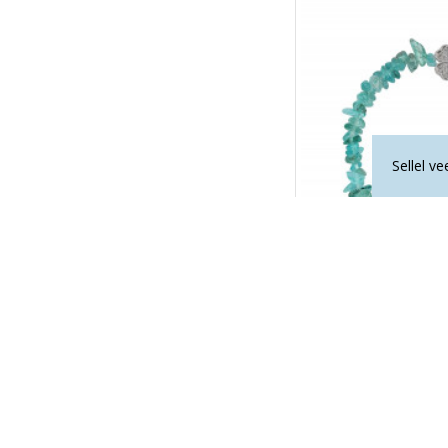
Sellel v
APATIIT käekett 
25