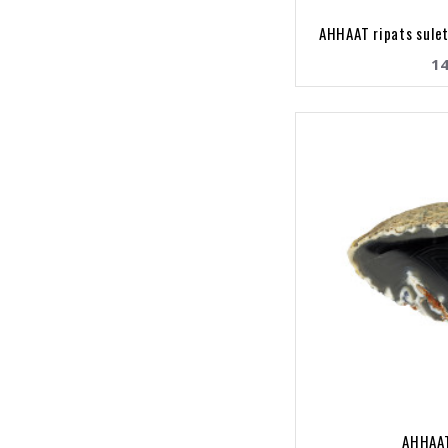
AHHAAT ripats sule
14
AHHAAT