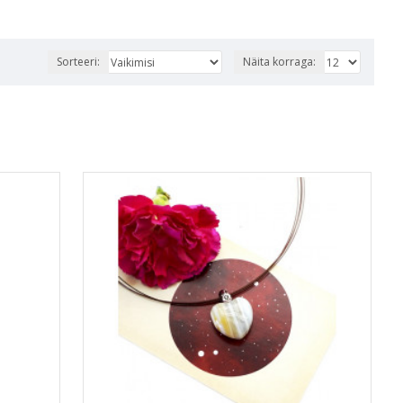
Sorteeri:
Näita korraga: