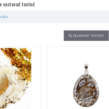
le vastavad tooted
rdlus
EELMISED TOOTED