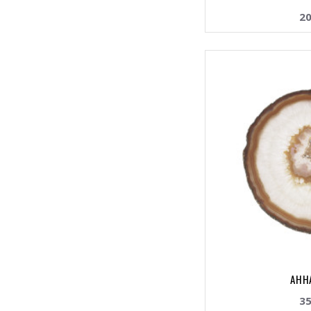
20
AHHA
35