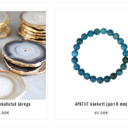
lekullatud äärega
APATIIT käekett (pärl 8 mm)
.00€
41.50€