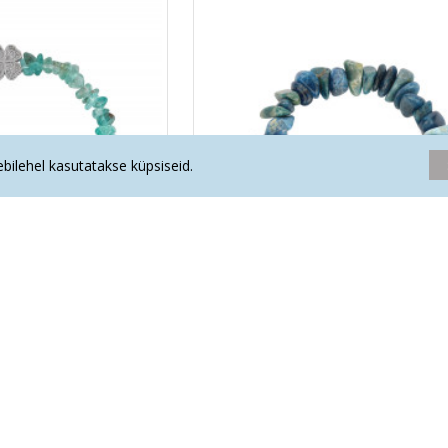
eebilehel kasutatakse küpsiseid.
chips ristikheinaga
APATIIT käekett chips suur
.20€
16.90€