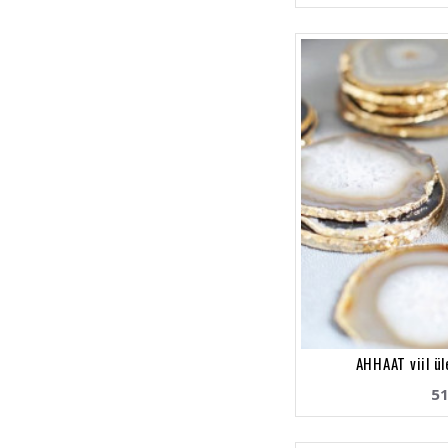
AHHAAT viil ü
51