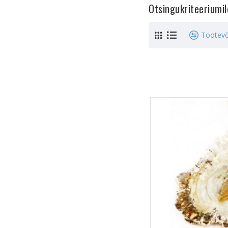
Otsingukriteeriumi
Tootevõ