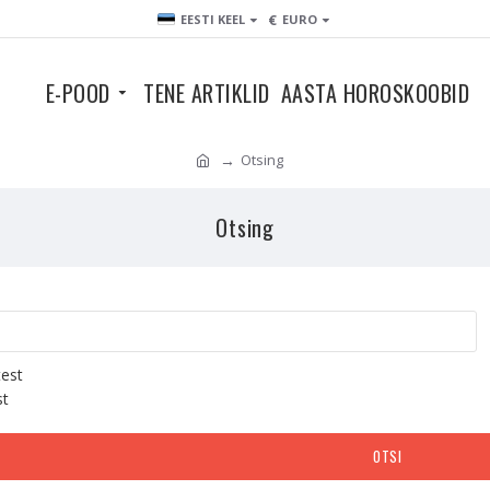
€
EESTI KEEL
EURO
E-POOD
TENE ARTIKLID
AASTA HOROSKOOBID
Otsing
Otsing
test
st
OTSI