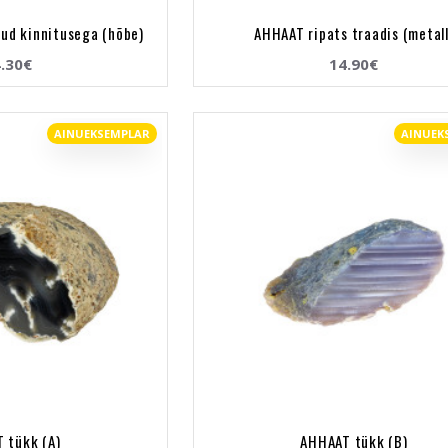
tud kinnitusega (hõbe)
AHHAAT ripats traadis (metall
.30€
14.90€
AINUEKSEMPLAR
AINUEK
 tükk (A)
AHHAAT tükk (B)