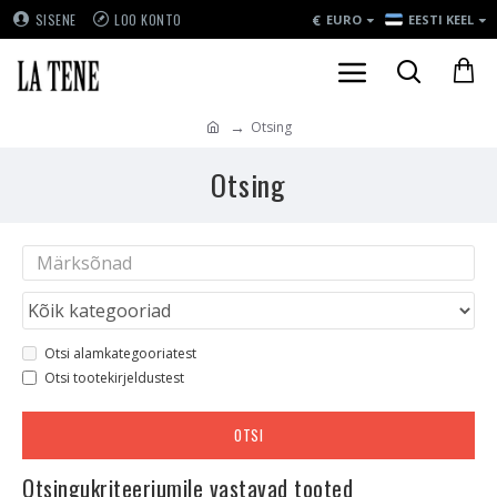
€
SISENE
LOO KONTO
EURO
EESTI KEEL
Otsing
Otsing
Otsi alamkategooriatest
Otsi tootekirjeldustest
OTSI
Otsingukriteeriumile vastavad tooted