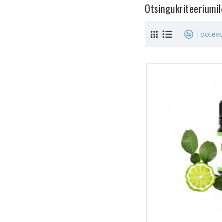
Otsingukriteeriumi
Tootevõ