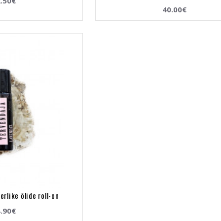
.50€
40.00€
rlike õlide roll-on
.90€