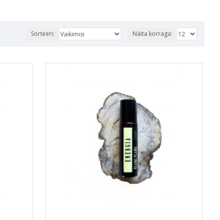
Sorteeri:
Näita korraga: