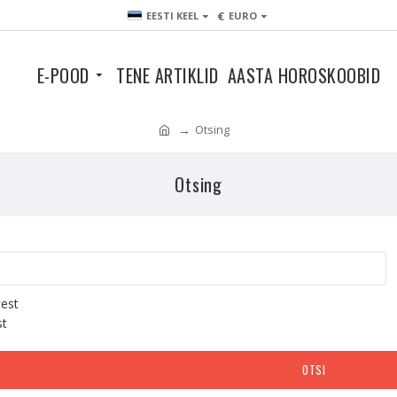
€
EESTI KEEL
EURO
E-POOD
TENE ARTIKLID
AASTA HOROSKOOBID
Otsing
Otsing
test
st
OTSI