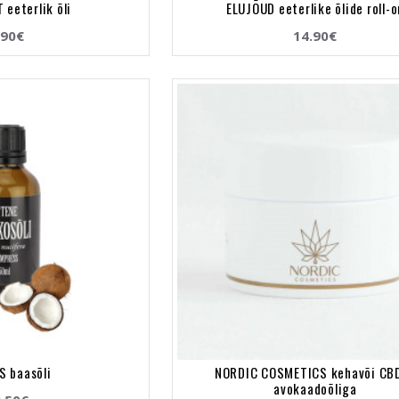
eeterlik õli
ELUJÕUD eeterlike õlide roll-o
.90€
14.90€
S baasõli
NORDIC COSMETICS kehavõi CBD
avokaadoõliga