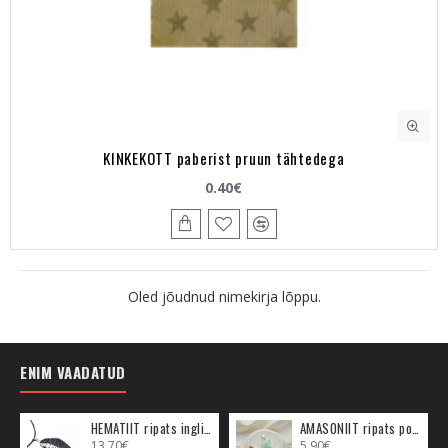
KINKEKOTT paberist pruun tähtedega
0.40€
Oled jõudnud nimekirja lõppu.
ENIM VAADATUD
HEMATIIT ripats inglitiib (metall)
AMASONIIT ripats poolkuu (metall)
13.70€
5.90€