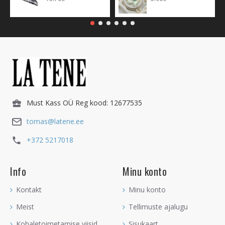
Must Kass OÜ Reg kood: 12677535
tomas@latene.ee
+372 5217018
Info
Minu konto
Kontakt
Minu konto
Meist
Tellimuste ajalugu
Kohaletoimetamise viisid
Sisukaart