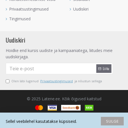
Privaatsustingimused
Uudiskiri
Tingimused
Uudiskiri
Hoidke end kursis uudiste ja kampaaniatega, liitudes meie
uudiskirjaga.
Liitu
Olen läbi lugenud
Privaatsustingimused
ja nõustun sellega
© 2025 Latene.ee. Kõik õigused kaitstud
SULGE
Sellel veebilehel kasutatakse küpsiseid.
Avaleht
Soovide nimekiri
Võrdlema
Saada email
Helista