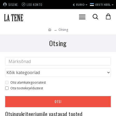
€
SISENE
LOO KONTO
EURO
EESTI KEEL
Otsing
Otsing
Otsi alamkategooriatest
Otsi tootekirjeldustest
OTSI
Otsingukriteeriumile vastavad tooted