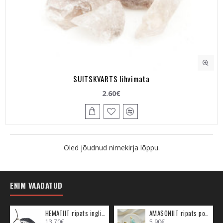
SUITSKVARTS lihvimata
2.60€
Oled jõudnud nimekirja lõppu.
ENIM VAADATUD
HEMATIIT ripats inglitiib (metall)
AMASONIIT ripats poolkuu (metall)
13.70€
5.90€