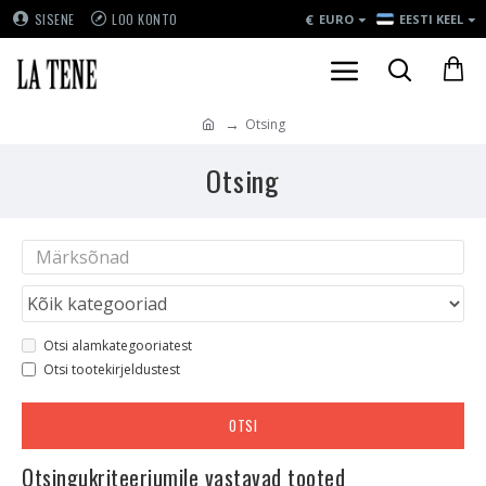
€
SISENE
LOO KONTO
EURO
EESTI KEEL
Otsing
Otsing
Otsi alamkategooriatest
Otsi tootekirjeldustest
OTSI
Otsingukriteeriumile vastavad tooted