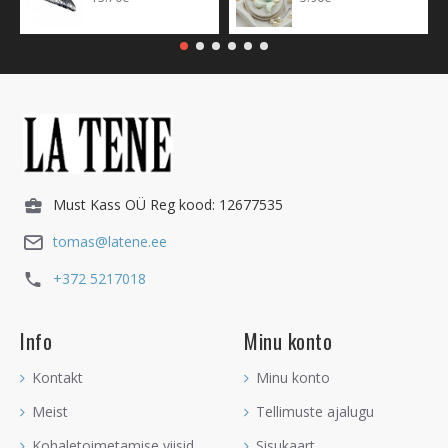
Must Kass OÜ Reg kood: 12677535
tomas@latene.ee
+372 5217018
Info
Minu konto
Kontakt
Minu konto
Meist
Tellimuste ajalugu
Kohaletoimetamise viisid
Sisukaart