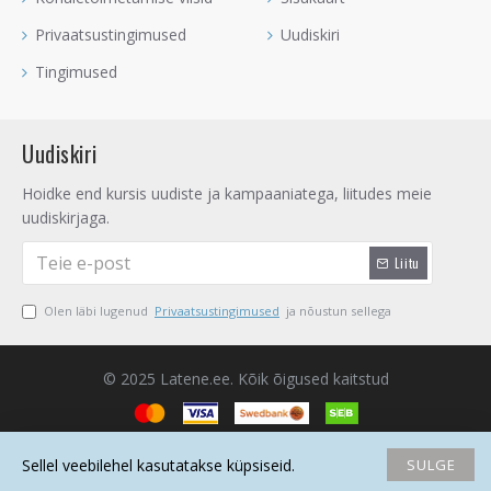
Privaatsustingimused
Uudiskiri
Tingimused
Uudiskiri
Hoidke end kursis uudiste ja kampaaniatega, liitudes meie
uudiskirjaga.
Liitu
Olen läbi lugenud
Privaatsustingimused
ja nõustun sellega
© 2025 Latene.ee. Kõik õigused kaitstud
SULGE
Sellel veebilehel kasutatakse küpsiseid.
Avaleht
Soovide nimekiri
Võrdlema
Saada email
Helista