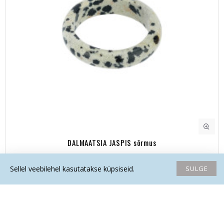
DALMAATSIA JASPIS sõrmus
5.20€
SULGE
Sellel veebilehel kasutatakse küpsiseid.
Avaleht
Soovide nimekiri
Võrdlema
Saada email
Helista