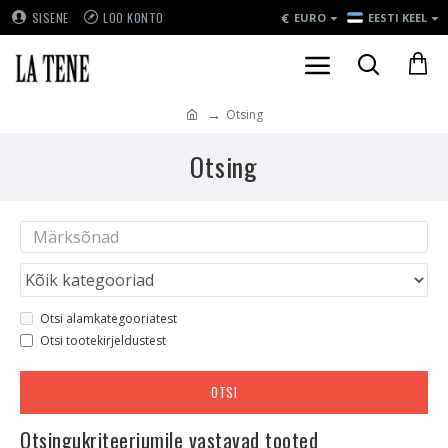
€
SISENE
LOO KONTO
EURO
EESTI KEEL
Otsing
Otsing
Otsi alamkategooriatest
Otsi tootekirjeldustest
OTSI
Otsingukriteeriumile vastavad tooted