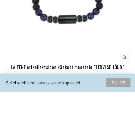
LA TENE erikollektsioon käekett meestele "TERVISE JÕUD"
42.20€
SULGE
Sellel veebilehel kasutatakse küpsiseid.
Avaleht
Soovide nimekiri
Võrdlema
Saada email
Helista