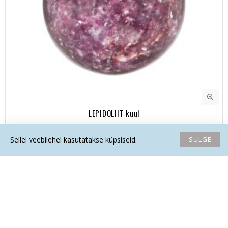
LEPIDOLIIT kuul
108.50€
SULGE
Sellel veebilehel kasutatakse küpsiseid.
Avaleht
Soovide nimekiri
Võrdlema
Saada email
Helista