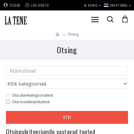
€
SISENE
LOO KONTO
EURO
EESTI KEEL
Otsing
Otsing
Otsi alamkategooriatest
Otsi tootekirjeldustest
OTSI
Otsingukriteeriumile vastavad tooted