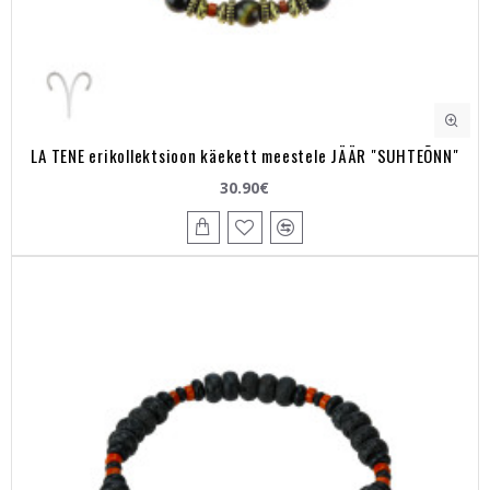
LA TENE erikollektsioon käekett meestele JÄÄR "SUHTEÕNN"
30.90€