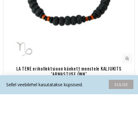
LA TENE erikollektsioon käekett meestele KALJUKITS
"ARMASTUSE ÕNN"
29.90€
SULGE
Sellel veebilehel kasutatakse küpsiseid.
Avaleht
Soovide nimekiri
Võrdlema
Saada email
Helista