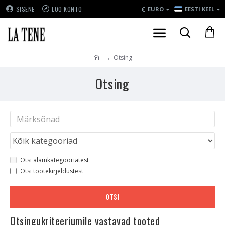
€
SISENE
LOO KONTO
EURO
EESTI KEEL
Otsing
Otsing
Otsi alamkategooriatest
Otsi tootekirjeldustest
OTSI
Otsingukriteeriumile vastavad tooted