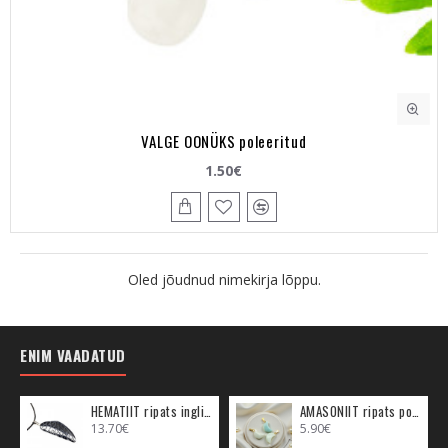
VALGE OONÜKS poleeritud
1.50€
Oled jõudnud nimekirja lõppu.
ENIM VAADATUD
HEMATIIT ripats inglitiib (metall)
AMASONIIT ripats poolkuu (metall)
13.70€
5.90€