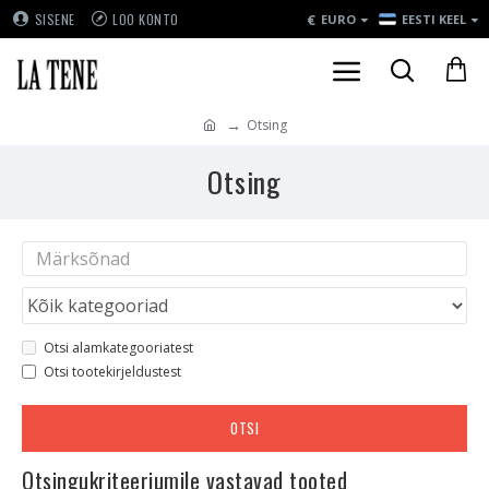
€
SISENE
LOO KONTO
EURO
EESTI KEEL
Otsing
Otsing
Otsi alamkategooriatest
Otsi tootekirjeldustest
OTSI
Otsingukriteeriumile vastavad tooted