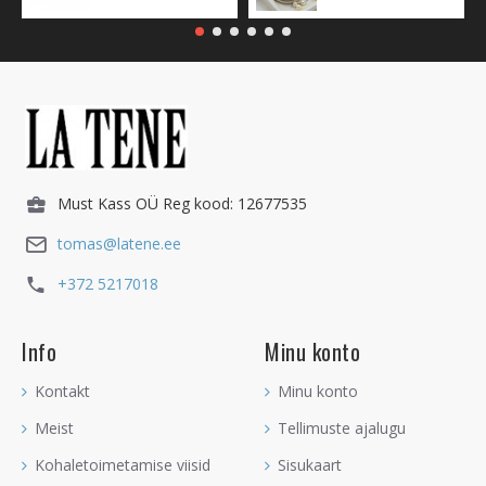
Must Kass OÜ Reg kood: 12677535
tomas@latene.ee
+372 5217018
Info
Minu konto
Kontakt
Minu konto
Meist
Tellimuste ajalugu
Kohaletoimetamise viisid
Sisukaart