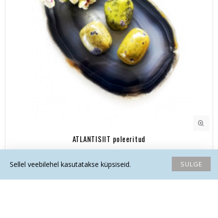
ATLANTISIIT poleeritud
5.00€
SULGE
Sellel veebilehel kasutatakse küpsiseid.
Avaleht
Soovide nimekiri
Võrdlema
Saada email
Helista