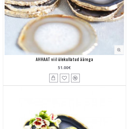
AHHAAT viil ülekullatud äärega
51.00€