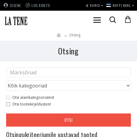
€
SISENE
LOO KONTO
EURO
EESTI KEEL
Otsing
Otsing
Otsi alamkategooriatest
Otsi tootekirjeldustest
OTSI
Otsingukriteeriumile vastavad tooted