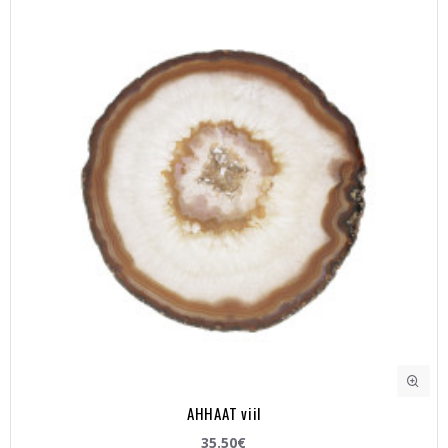
AHHAAT viil
35.50€