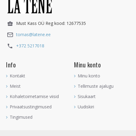
Must Kass OÜ Reg kood: 12677535
tomas@latene.ee
+372 5217018
Info
Minu konto
Kontakt
Minu konto
Meist
Tellimuste ajalugu
Kohaletoimetamise viisid
Sisukaart
Privaatsustingimused
Uudiskiri
Tingimused