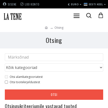
€
SISENE
LOO KONTO
EURO
EESTI KEEL
Otsing
Otsing
Otsi alamkategooriatest
Otsi tootekirjeldustest
OTSI
Otsingukriteeriumile vastavad tooted