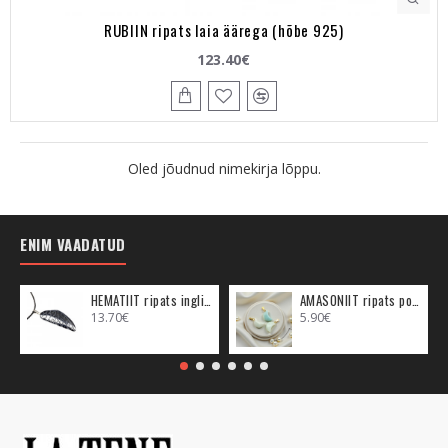
RUBIIN ripats laia äärega (hõbe 925)
123.40€
Oled jõudnud nimekirja lõppu.
ENIM VAADATUD
HEMATIIT ripats inglitiib (metall)
AMASONIIT ripats poolkuu (metall)
13.70€
5.90€