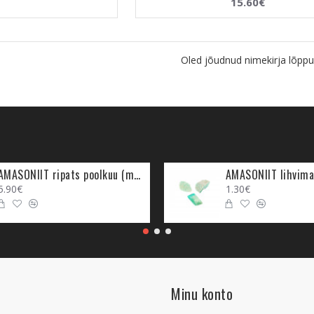
15.60€
Oled jõudnud nimekirja lõppu
AMASONIIT ripats poolkuu (metall)
AMASONIIT lihvima
5.90€
1.30€
Minu konto