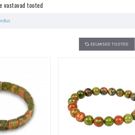
le vastavad tooted
rdlus
EELMISED TOOTED