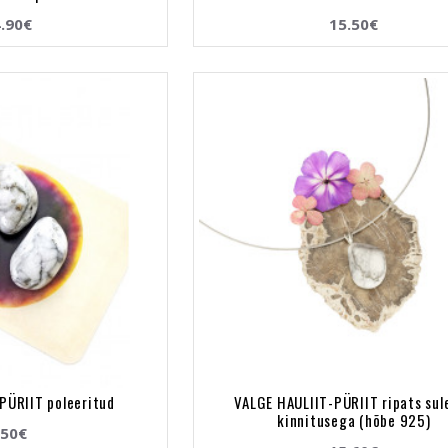
.90€
15.50€
PÜRIIT poleeritud
VALGE HAULIIT-PÜRIIT ripats sul
kinnitusega (hõbe 925)
.50€