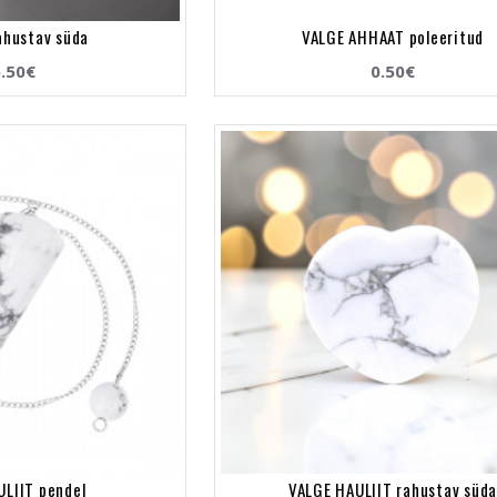
ahustav süda
VALGE AHHAAT poleeritud
.50€
0.50€
ULIIT pendel
VALGE HAULIIT rahustav süd