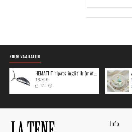
ENIM VAADATUD
HEMATIIT ripats inglitiib (metall)
13.70€
Info