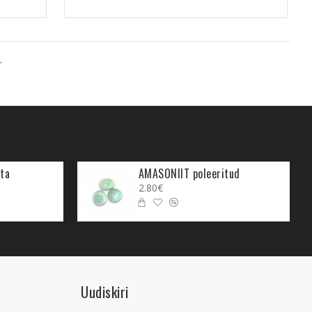
.
ta
AMASONIIT poleeritud
2.80€
Uudiskiri