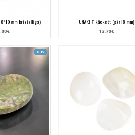
10*10 mm kristalliga)
UNAKIIT käekett (pärl 8 mm)
.00€
13.70€
UUS