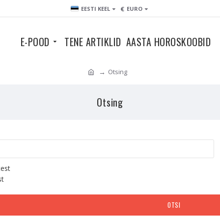
€
EESTI KEEL
EURO
E-POOD
TENE ARTIKLID
AASTA HOROSKOOBID
Otsing
Otsing
test
st
OTSI