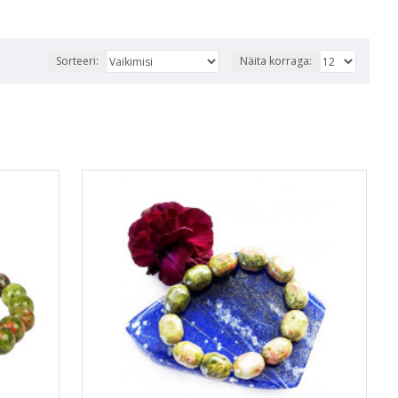
Sorteeri:
Näita korraga: