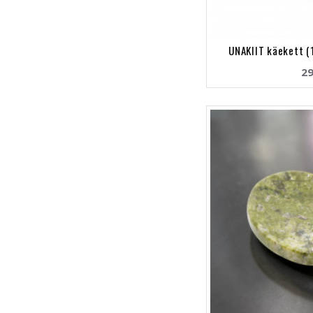
UNAKIIT käekett (
29