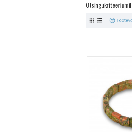
Otsingukriteeriumi
Tootevõ