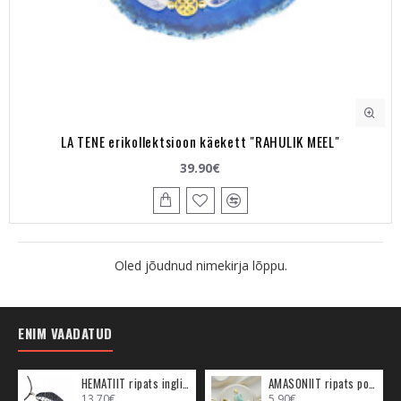
LA TENE erikollektsioon käekett "RAHULIK MEEL"
39.90€
Oled jõudnud nimekirja lõppu.
ENIM VAADATUD
HEMATIIT ripats inglitiib (metall)
AMASONIIT ripats poolkuu (metall)
13.70€
5.90€