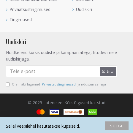
Privaatsustingimused
Uudiskiri
Tingimused
Uudiskiri
Hoidke end kursis uudiste ja kampaaniatega, liitudes meie
uudiskirjaga.
Liitu
Olen läbi lugenud
Privaatsustingimused
ja nõustun sellega
© 2025 Latene.ee. Kõik õigused kaitstud
SULGE
Sellel veebilehel kasutatakse küpsiseid.
Avaleht
Soovide nimekiri
Võrdlema
Saada email
Helista