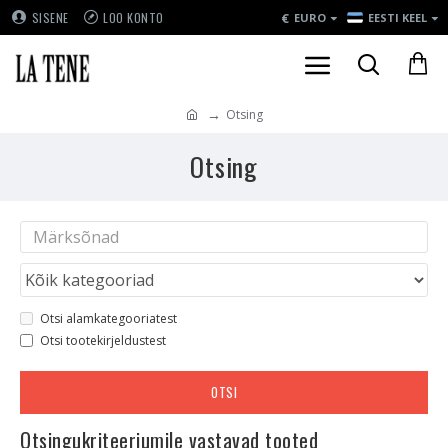
€
SISENE
LOO KONTO
EURO
EESTI KEEL
Otsing
Otsing
Otsi alamkategooriatest
Otsi tootekirjeldustest
OTSI
Otsingukriteeriumile vastavad tooted