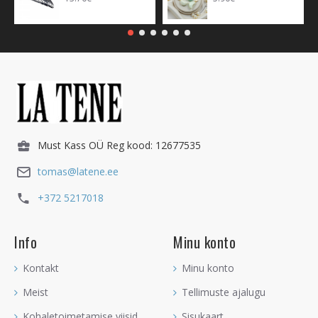
Must Kass OÜ Reg kood: 12677535
tomas@latene.ee
+372 5217018
Info
Minu konto
Kontakt
Minu konto
Meist
Tellimuste ajalugu
Kohaletoimetamise viisid
Sisukaart