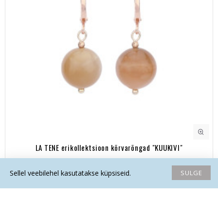
LA TENE erikollektsioon kõrvarõngad "KUUKIVI"
27.70€
SULGE
Sellel veebilehel kasutatakse küpsiseid.
Avaleht
Soovide nimekiri
Võrdlema
Saada email
Helista