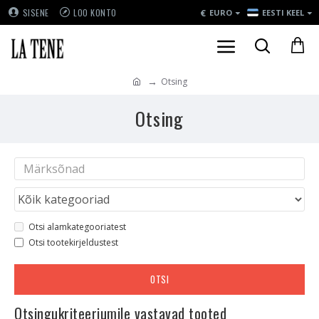
€
SISENE
LOO KONTO
EURO
EESTI KEEL
Otsing
Otsing
Otsi alamkategooriatest
Otsi tootekirjeldustest
OTSI
Otsingukriteeriumile vastavad tooted