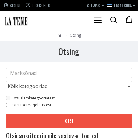
€
SISENE
LOO KONTO
EURO
EESTI KEEL
Otsing
Otsing
Otsi alamkategooriatest
Otsi tootekirjeldustest
OTSI
Otsingukriteeriumile vastavad tooted