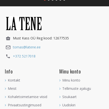
Must Kass OÜ Reg kood: 12677535
tomas@latene.ee
+372 5217018
Info
Minu konto
Kontakt
Minu konto
Meist
Tellimuste ajalugu
Kohaletoimetamise viisid
Sisukaart
Privaatsustingimused
Uudiskiri