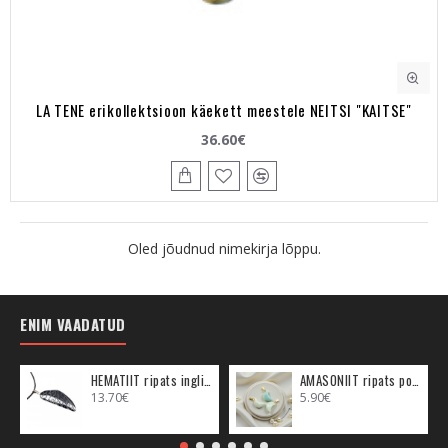
LA TENE erikollektsioon käekett meestele NEITSI "KAITSE"
36.60€
Oled jõudnud nimekirja lõppu.
ENIM VAADATUD
HEMATIIT ripats inglitiib (metall)
AMASONIIT ripats poolkuu (metall)
13.70€
5.90€