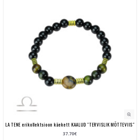
LA TENE erikollektsioon käekett KAALUD "TERVISLIK MÕTTEVIIS"
37.70€