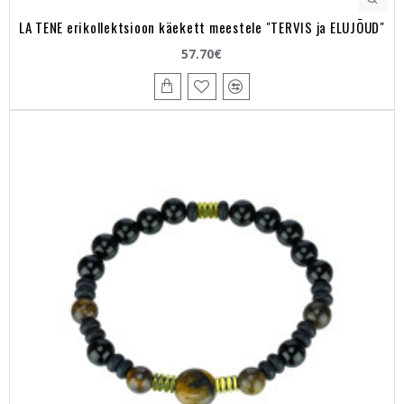
LA TENE erikollektsioon käekett meestele "TERVIS ja ELUJÕUD"
57.70€