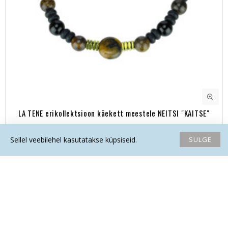
LA TENE erikollektsioon käekett meestele NEITSI "KAITSE"
36.60€
SULGE
Sellel veebilehel kasutatakse küpsiseid.
Avaleht
Soovide nimekiri
Võrdlema
Saada email
Helista