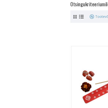
Otsingukriteeriumi
Tootevõ