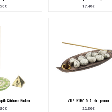
.50€
17.40€
lapik Südametšakra
VIIRUKIHOIDJA leht pruun
.50€
22.80€