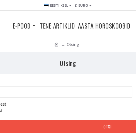
€
EESTI KEEL
EURO
E-POOD
TENE ARTIKLID
AASTA HOROSKOOBID
Otsing
Otsing
test
st
OTSI