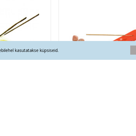
eebilehel kasutatakse küpsiseid.
r elulillega kandiline
VIIRUKIHOIDJA OM sümbol ora
.10€
6.10€