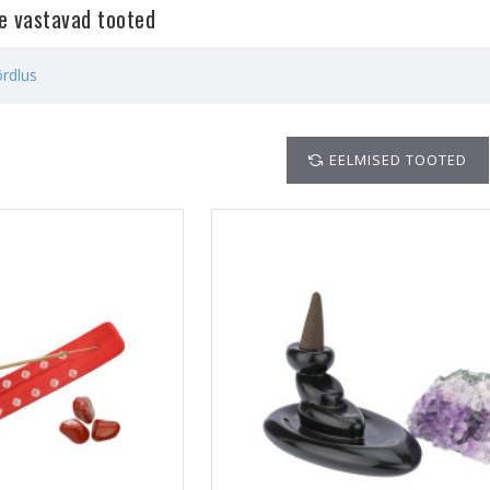
le vastavad tooted
rdlus
EELMISED TOOTED