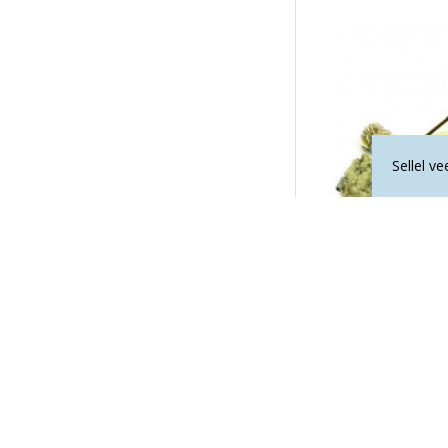
Sellel v
VIIRUKIHOIDJA marmo
26