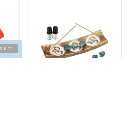
SULGE
nž
VIIRUKIHOIDJA OM sümboliga
18.60€