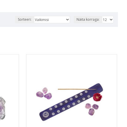
Sorteeri:
Näita korraga: