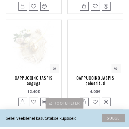
CAPPUCCINO JASPIS
CAPPUCCINO JASPIS
auguga
poleeritud
12.40€
4.00€
TOOTEFILTER
SULGE
Sellel veebilehel kasutatakse küpsiseid.
Avaleht
Soovide nimekiri
Võrdlema
Saada email
Helista