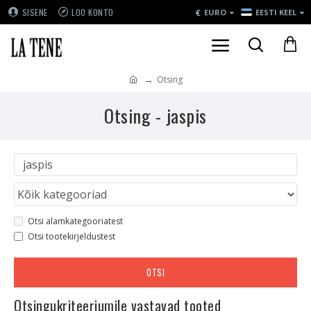
€
SISENE
LOO KONTO
EURO
EESTI KEEL
Otsing
Otsing - jaspis
Otsi alamkategooriatest
Otsi tootekirjeldustest
OTSI
Otsingukriteeriumile vastavad tooted