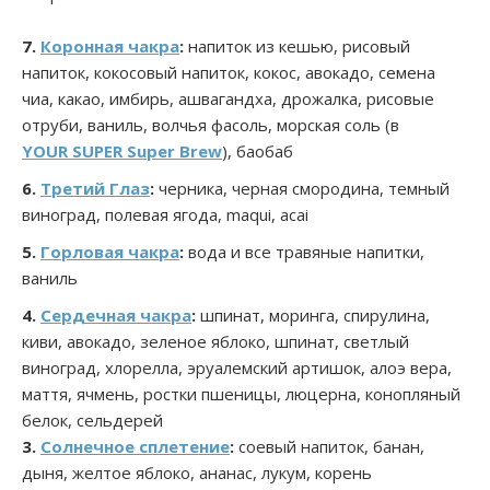
7.
Коронная чакра
:
напиток из кешью, рисовый
напиток, кокосовый напиток, кокос, авокадо, семена
чиа, какао, имбирь, ашвагандха, дрожалка, рисовые
отруби, ваниль, волчья фасоль, морская соль (в
YOUR SUPER Super Brew
), баобаб
6.
Третий Глаз
:
черника, черная смородина, темный
виноград, полевая ягода, maqui, acai
5.
Горловая чакра
:
вода и все травяные напитки,
ваниль
4.
Сердечная чакра
:
шпинат, моринга, спирулина,
киви, авокадо, зеленое яблоко, шпинат, светлый
виноград, хлорелла, эруалемский артишок, алоэ вера,
маття, ячмень, ростки пшеницы, люцерна, конопляный
белок, сельдерей
3.
Солнечное сплетение
:
соевый напиток, банан,
дыня, желтое яблоко, ананас, лукум, корень