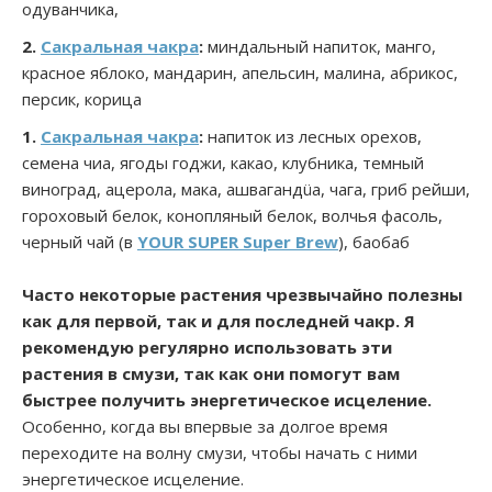
одуванчика,
2.
Сакральная чакра
:
миндальный напиток, манго,
красное яблоко, мандарин, апельсин, малина, абрикос,
персик, корица
1.
Сакральная чакра
:
напиток из лесных орехов,
семена чиа, ягоды годжи, какао, клубника, темный
виноград, ацерола, мака, ашвагандüа, чага, гриб рейши,
гороховый белок, конопляный белок, волчья фасоль,
черный чай (в
YOUR SUPER Super Brew
), баобаб
Часто некоторые растения чрезвычайно полезны
как для первой, так и для последней чакр. Я
рекомендую регулярно использовать эти
растения в смузи, так как они помогут вам
быстрее получить энергетическое исцеление.
Особенно, когда вы впервые за долгое время
переходите на волну смузи, чтобы начать с ними
энергетическое исцеление.