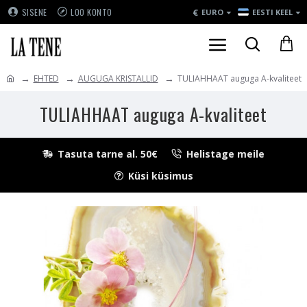
€
SISENE
LOO KONTO
EURO
EESTI KEEL
EHTED
AUGUGA KRISTALLID
TULIAHHAAT auguga A-kvaliteet
TULIAHHAAT auguga A-kvaliteet
Tasuta tarne al. 50€
Helistage meile
Küsi küsimus