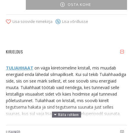
OSTA KOHE
Lisa soovide nimekirja
Lisa võrdlusse
KIRJELDUS
TULIAHHAAT
on väga kiiretoimeline kristall, mis muudab
energiaid enda lähedal silmapilkselt. Kui sul tekib Tuliahhaadiga
side, siis on see märk sellest, et see soovib sinu energiaid
muuta. Tuliahhaat töötab vaid nendega, kes tunnevad selle
kristalliga visuaalset sidet või käes hoidmise ajal tunnevad
põletustunnet. Tuliahhaat on kristall, mis soovib kiirelt
tegutsema hakata ja sind tegutsema suunata just selles
suunas, kus sul vaja lisaenergiat antud eluperioodil suunata.
Tuliahhaat pärineb
Tšehhist, Marokost
, seda leidub
ka
Indias
ja
Brasiilias
.
LISAINFO