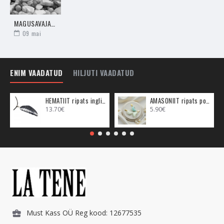
Ravitsemise eesmärgil kiire toime saamiseks kanna kristalli
MAGUSAVAJADUS - MIDA SEE SELETAB SINU HINGEELU KOHTA
ehtena, valmista poleeritud kristallist
vee-eliksiiri
või tee
09
mai
sellest
kristallist
valmistatud
massaažikristalliga
massaaži.
Lisaks võid kristalli asetada oma kodu Ida-
ilmakaarde, kus asub kodu tervendusenurk - Ida
ENIM VAADATUD
HILJUTI VAADATUD
sümboliseerib tervist.
-
Närvilisus, asjade välja mõtlemine ja halbade asjade endale
HEMATIIT ripats inglitiib (metall)
AMASONIIT ripats poolkuu (metall)
sisestamine, negatiivsuse sisendamine,
13.70€
5.90€
- Surmahirm, hirm selle ees, et keegi jääb haigeks.
- Tuliahhaat kaitseb ka selle eest, et keegi teine ei saaks saata
needuslikku haigust, ja kui seda on tehtud, siis see aitab sellest
vabastada. Tuliahhaat ergutab aju töösse ja aitab südamel
erinevatest terviseprobleemidest taastuda.
TŠAKRATE TASAKAALUSTAJA
Must Kass OÜ Reg kood: 12677535