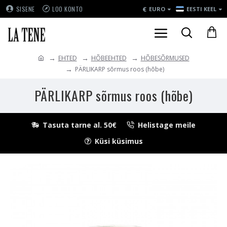
€
SISENE
LOO KONTO
EURO
EESTI KEEL
EHTED
HÕBEEHTED
HÕBESÕRMUSED
PÄRLIKARP sõrmus roos (hõbe)
PÄRLIKARP sõrmus roos (hõbe)
Tasuta tarne al. 50€
Helistage meile
Küsi küsimus