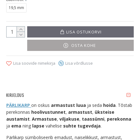
19,5 mm
LISA OSTUKORVI
OSTA KOHE
Lisa soovide nimekirja
Lisa võrdlusse
KIRJELDUS
PÄRLIKARP
on oskus
armastust luua
ja seda
hoida
. Tõstab
perekonnas
hoolivustunnet
,
armastust
,
üksteise
austamist
.
Armastuse
,
viljakuse
,
taassünni
,
perekonna
ja
ema
ning
lapse
vahelise
suhte tugevdaja
.
Pärlikarp sümboliseerib emadust, naiselikkust, armastust,