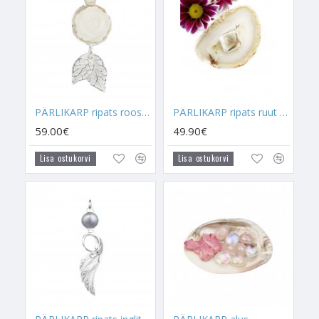
ega domineerimisel tekkida. Suurepärane suhtekristall,
kutsudes ellu armastajat, kes tõeliselt oskab sind hinnata.
ROOSIKUJULINE
Pärlikarp sümboliseerib romantikat,
armastust ja tunnete õitselelöömist. Roos sümboliseerib
romantikat ja armastust, see sümbol avab Pärlikarbis just
need energiat. Pärikarbis endas on need omadused olemas,
PÄRLIKARP ripats roos (hõbe 925)
PÄRLIKARP ripats ruut (hõbe 925)
mis tähendab seda, et roosi sümbol aitab nendel energiatel
võimsamaks muutuda ja just sellel eesmärgil Pärlikarbil tööd
59.00€
49.90€
teha. Roosi sümbol suunab tahaplaanile Pärlikarbi teised
Lisa ostukorvi
Lisa ostukorvi
energiad ja aitab Pärlikarbil suuremal määral armastuse õnne
loomise nimel tööd teha. Väga kaunis kristalltalisman enda
kallimale armastuse tugevdamise ja näitamise nimel
kinkimiseks. Väga kasulik on seda talismani kanda, kui
soovitakse suhtes õnnelikum olla.
PÄRLIKARBI
MAAGILINE MÕJU sõrmusena:
PÖIAL
Vasak -
Aitab leevendada naisliinipidi liikuvat armastuse