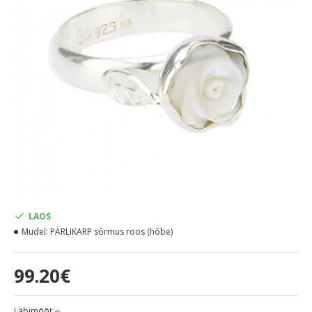
LAOS
Mudel:
PÄRLIKARP sõrmus roos (hõbe)
99.20€
Läbimõõt