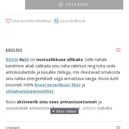
OSTA KOHE
Lisa soovide nimekirja
Lisa võrdlusse
KIRJELDUS
ROOSI
ilu
õli
on
nooruslikkuse allikaks
. Selle nahale
kandmine aitab säilitada sinu naha välimust ning toita seda
antioksüdantide ja kasulike õlidega, mis rikastavad omakorda
sinu nahka energeetiliselt väga armastava väega. Roosi iluõli
koosneb 100%
Roosi eeterlikust õlist
ja
viinamarjaseemneõlist
.
Roos
aktiveerib sinu sees armastusetunnet
ja
suurendab armastuseõnneenergiat
,
aidates
vabaks
lasta stressist
, mis asub sinu hinges. Mis tähendab, et
sellest iluõlist on võimalik sul saada nii nooruslik välimus kui ka
väga hea romantiline energia enda Auravälja, mis muudab sind
LISAINFO