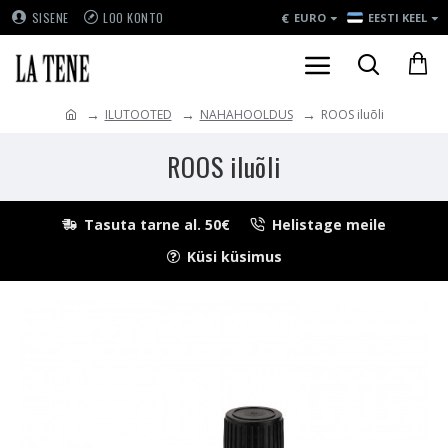
€
SISENE
LOO KONTO
EURO
EESTI KEEL
ILUTOOTED
NAHAHOOLDUS
ROOS iluõli
ROOS iluõli
Tasuta tarne al. 50€
Helistage meile
Küsi küsimus