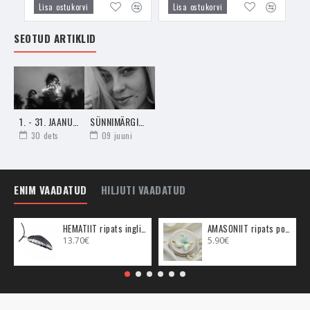
Lisa ostukorvi
Lisa ostukorvi
SEOTUD ARTIKLID
1. - 31. JAANUARI HOROSKOOP - PÕHJALIK JUHEND UUEKS TEEKONNAKS
SÜNNIMÄRGID JA NENDE SALADUS - NÄGU
30
dets
09
juuni
ENIM VAADATUD
HILJUTI VAADATUD
HEMATIIT ripats inglitiib (metall)
AMASONIIT ripats poolkuu (metall)
13.70€
5.90€