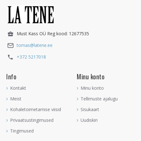
Must Kass OÜ Reg kood: 12677535
tomas@latene.ee
+372 5217018
Info
Minu konto
Kontakt
Minu konto
Meist
Tellimuste ajalugu
Kohaletoimetamise viisid
Sisukaart
Privaatsustingimused
Uudiskiri
Tingimused