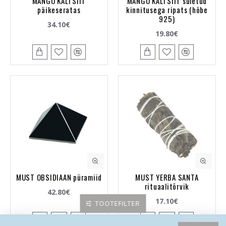
MANGO KALTSIIT
MANGO KALTSIIT suletud
päikeseratas
kinnitusega ripats (hõbe
925)
34.10€
19.80€
MUST OBSIDIAAN püramiid
MUST YERBA SANTA
rituaalitõrvik
42.80€
17.10€
TOOTEFILTER