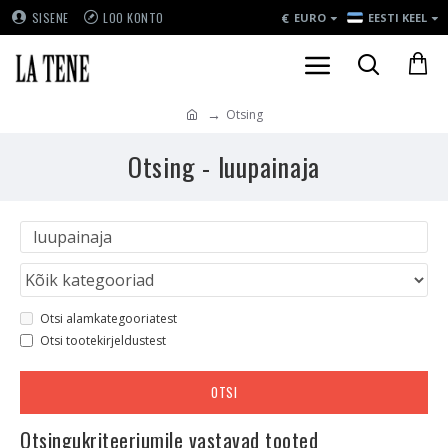
€
SISENE
LOO KONTO
EURO
EESTI KEEL
Otsing
Otsing - luupainaja
Otsi alamkategooriatest
Otsi tootekirjeldustest
OTSI
Otsingukriteeriumile vastavad tooted