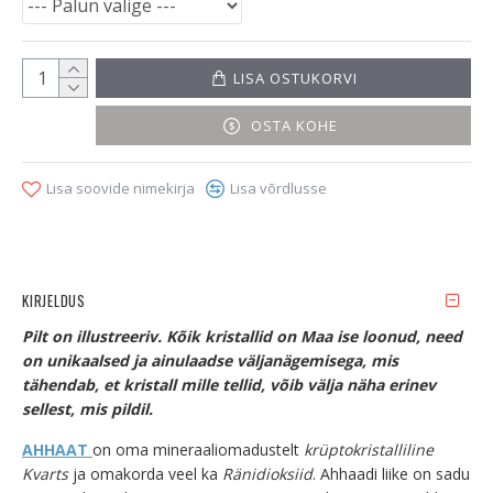
LISA OSTUKORVI
OSTA KOHE
Lisa soovide nimekirja
Lisa võrdlusse
KIRJELDUS
Pilt on illustreeriv. Kõik kristallid on Maa ise loonud, need
on unikaalsed ja ainulaadse väljanägemisega, mis
tähendab, et kristall mille tellid, võib välja näha erinev
sellest, mis pildil.
AHHAAT
on oma mineraaliomadustelt
krüptokristalliline
Kvarts
ja omakorda veel ka
Ränidioksiid
. Ahhaadi liike on sadu