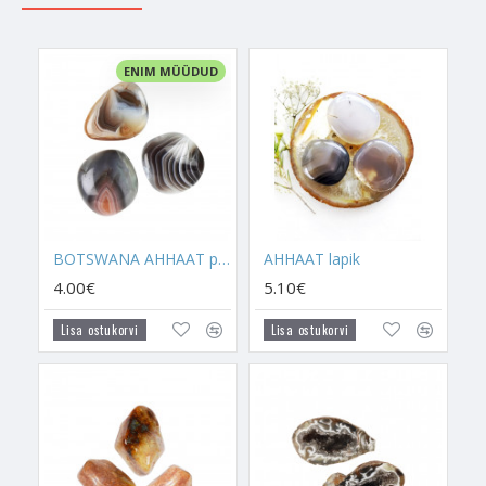
piirkonnast teise, et jääda kehvades ilmastikutingimustes ellu.
Ahhaat tuleb peamiselt
Uruguaist
,
Brasiiliast
ja
Saksamaalt
.
Tavalist poleeritud Ahhaadi kristalli saab kasutada mitmeti, aga
ENIM MÜÜDUD
üldiselt moodustatakse poleeritud kristallidest komplekte või
kasutatakse kodu energeetika täiustamiseks. Kuna tavaline
Ahhaat on kaitsekristall, siis võib lisada seda ükskõik millisesse
kaitsekristallide komplekti lisaenergia andmiseks.
Tegemist on kristalliga, mis kaitseb konfliktide eest, millel ei
ole head väljatulekut, või annab sulle võimaluse konflikte enda
kasuks pöörata.
BOTSWANA AHHAAT poleeritud
AHHAAT lapik
4.00€
5.10€
Multifunktsionaalne kaitsekristall
Lisa ostukorvi
Lisa ostukorvi
Ahhaat on üks tugevamaid kaitsekristalle ja üks
universaalsema jõuga, mis suudab sinu elust nii mõnegi
ebameeldivuse ära hoida. Ahhaat hakkab automaatselt
kaitsma seda, kes Ahhaati endaga kaasas kannab või seda
keskkonda, kuhu Ahhaat on toodud. Seega, kui sa oled
Ahhaadi enda ellu ühel või teisel kujul toonud, siis võid teada
seda, et on olemas miski, mis tegutseb sinu kaitsmise nimel.