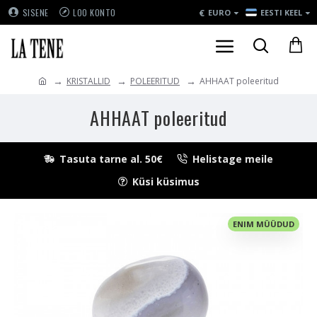
€
SISENE
LOO KONTO
EURO
EESTI KEEL
KRISTALLID
POLEERITUD
AHHAAT poleeritud
AHHAAT poleeritud
Tasuta tarne al. 50€
Helistage meile
Küsi küsimus
ENIM MÜÜDUD