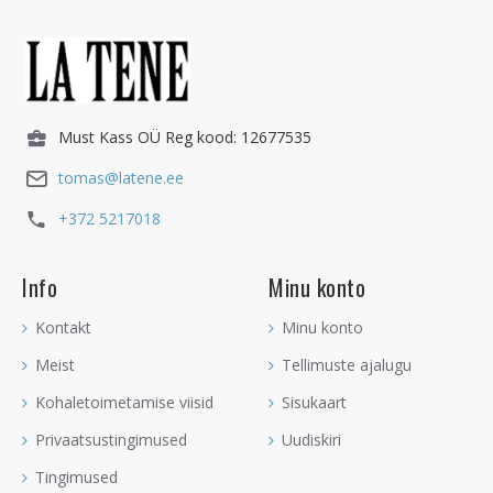
Must Kass OÜ Reg kood: 12677535
tomas@latene.ee
+372 5217018
Info
Minu konto
Kontakt
Minu konto
Meist
Tellimuste ajalugu
Kohaletoimetamise viisid
Sisukaart
Privaatsustingimused
Uudiskiri
Tingimused