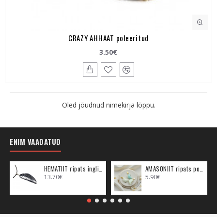
CRAZY AHHAAT poleeritud
3.50€
Oled jõudnud nimekirja lõppu.
ENIM VAADATUD
HEMATIIT ripats inglitiib (metall)
AMASONIIT ripats poolkuu (metall)
13.70€
5.90€