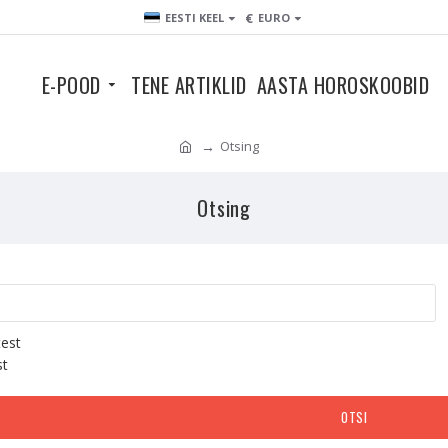
€
EESTI KEEL
EURO
E-POOD
TENE ARTIKLID
AASTA HOROSKOOBID
Otsing
Otsing
test
st
OTSI