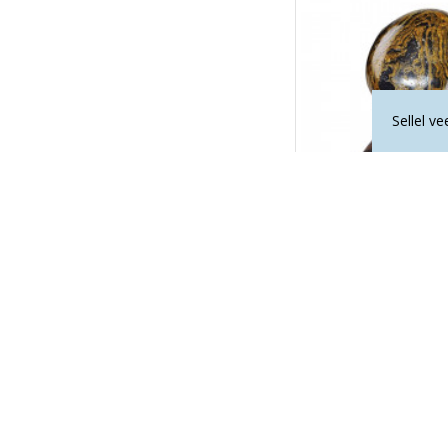
Sellel v
STROMATOLI
2