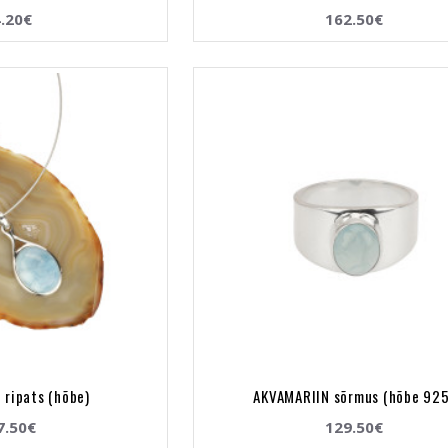
.20€
162.50€
 ripats (hõbe)
AKVAMARIIN sõrmus (hõbe 925
7.50€
129.50€