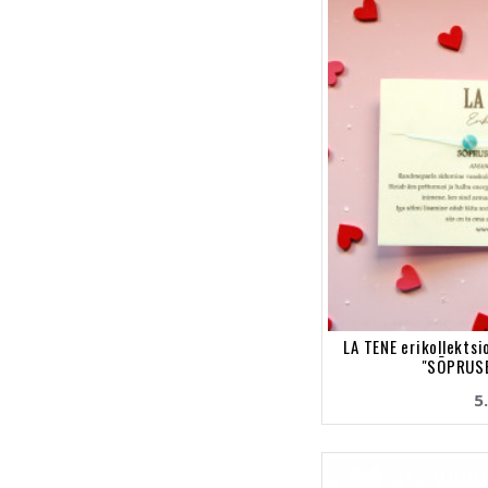
LA TENE erikollekts
"SÕPRUSE
5