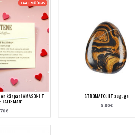
TAAS MÜÜGIS
ioon käepael AMASONIIT
STROMATOLIIT auguga
 TALISMAN"
5.80€
.70€