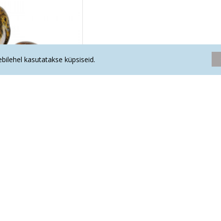
eebilehel kasutatakse küpsiseid.
IT poleeritud
.50€
Oled jõudnud nimekirja lõppu