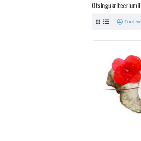
Otsingukriteeriumi
Tootevõ