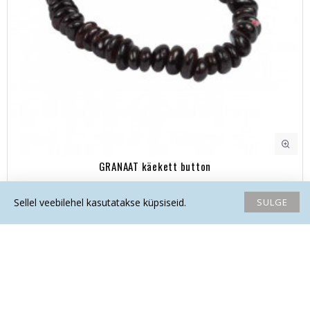
GRANAAT käekett button
16.10€
SULGE
Sellel veebilehel kasutatakse küpsiseid.
Avaleht
Soovide nimekiri
Võrdlema
Saada email
Helista