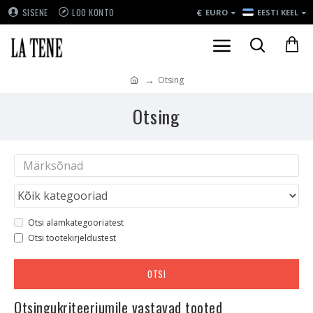
€
SISENE
LOO KONTO
EURO
EESTI KEEL
Otsing
Otsing
Otsi alamkategooriatest
Otsi tootekirjeldustest
OTSI
Otsingukriteeriumile vastavad tooted