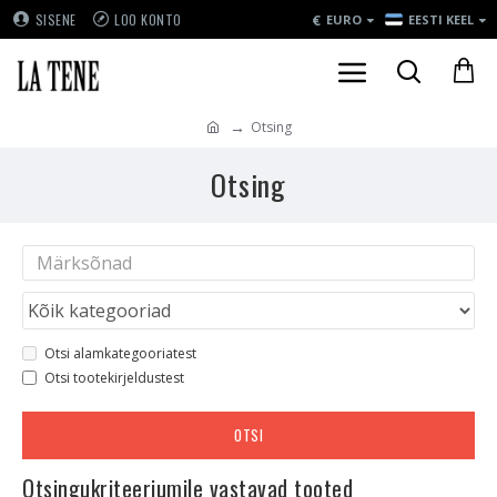
€
SISENE
LOO KONTO
EURO
EESTI KEEL
Otsing
Otsing
Otsi alamkategooriatest
Otsi tootekirjeldustest
OTSI
Otsingukriteeriumile vastavad tooted