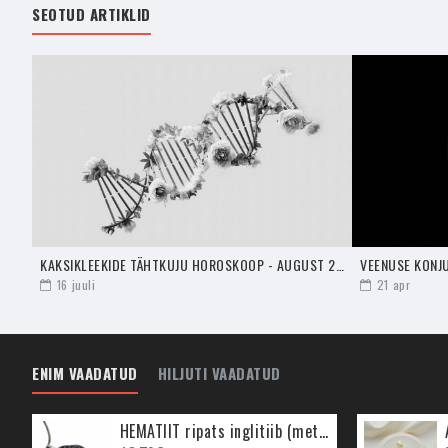
SEOTUD ARTIKLID
KAKSIKLEEKIDE TÄHTKUJU HOROSKOOP - AUGUST 2024
16
juuli
21
apr
ENIM VAADATUD
HILJUTI VAADATUD
HEMATIIT ripats inglitiib (metall)