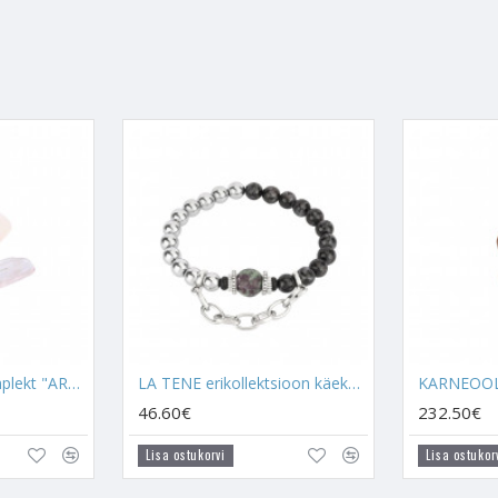
kleegi ära tunda ja
Kuukivi
koos Kullisilma energiaga loovad kontakti
, et teised neid ei näeks, kuna tegemist on võimsa kristalliseadistamise
"suletud uste taga" kuniks Kaksikleek on Sinu ellu saabunud.
a ka
Larimari
,
Kivistunud Puitu
,
Roosat Kvartsi
,
Rodokrosiiti
,
Pet
ndma hakkad, siis hoia neid korra enda käes, sule silmad ning keskendu
muuta, enda ellu tuua ja kogeda.
La Tene kristallikomplekt "ARMASTUSEÕNN"
LA TENE erikollektsioon käekett meestele "KAKSIKLEEK"
KARNEOOL 
46.60€
232.50€
Lisa ostukorvi
Lisa ostukor