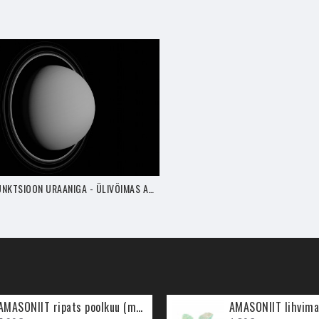
VEENUSE KONJUNKTSIOON URAANIGA - ÜLIVÕIMAS ARMASTUSE PÄEV (23. APRILL)
AMASONIIT ripats poolkuu (metall)
AMASONIIT lihvima