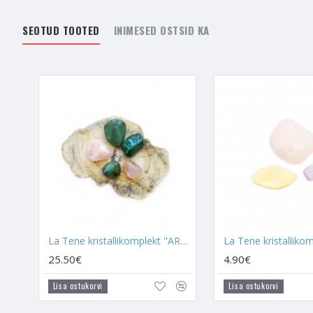
Kullisilm
aitab sul kaksi
SEOTUD TOOTED
INIMESED OSTSID KA
Neid kristalle kanna nii
siis need peavad olema 
Soovitan kindlasti kand
Kaksikleegini jõuda!
Kui Sa neid kristalle ka
kristallide kaudu endas 
Armastusega!
La Tene kristallikomplekt "ARMASTUSE KÜLGETÕMBE LOOMINE"
25.50€
4.90€
Lisa ostukorvi
Lisa ostukorvi