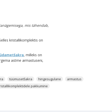
väljanägemisega, mis tähendab,
elles kristallikomplektis on
üdametšakra
, milleks on
 kõrgema astme armastuseni,
 ka enda foto. Kandes kristalle
ra
tüümusetšakra
hingesugulane
armastus
akaarde, keskendu sellele,
elt toimiksid. Nüüd jääb lisada
ristallikomplektidele pakkumine
uures kindlasti
Kaneeli
ja