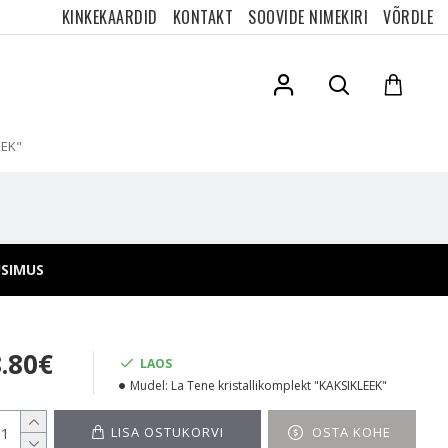
KINKEKAARDID
KONTAKT
SOOVIDE NIMEKIRI
VÕRDLE
EEK"
ÜSIMUS
8.80€
LAOS
Mudel:
La Tene kristallikomplekt "KAKSIKLEEK"
LISA OSTUKORVI
OSTA KOHE