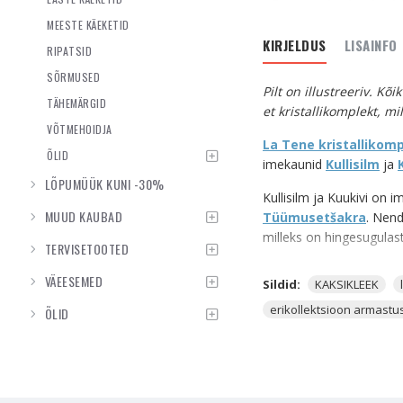
MEESTE KÄEKETID
KIRJELDUS
LISAINFO
RIPATSID
SÕRMUSED
Pilt on illustreeriv. K
TÄHEMÄRGID
et kristallikomplekt, mil
VÕTMEHOIDJA
La Tene kristallikom
ÕLID
imekaunid
Kullisilm
ja
LÕPUMÜÜK KUNI -30%
Kullisilm ja Kuukivi on 
MUUD KAUBAD
Tüümusetšakra
. Nend
milleks on hingesugulast
TERVISETOOTED
Hoia neid väekristalle en
VÄEESEMED
Sildid:
KAKSIKLEEK
endaga kaasas või aseta
mida need kristallid sinu
erikollektsioon armast
ÕLID
veel sinu energia sinna s
Enne kui sa kristallide s
Palo santo
viirukit. Ju