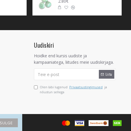
2.80€
Uudiskiri
Hoidke end kursis uudiste ja
kampaaniatega, liitudes meie uudiskirjaga.
Liitu
Olen läbi lugenud
Privaatsustingimused
ja
nõustun sellega
SULGE