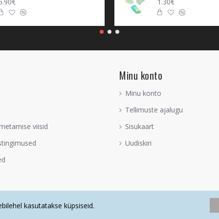
5.90€
1.30€
Minu konto
Minu konto
Tellimuste ajalugu
metamise viisid
Sisukaart
stingimused
Uudiskiri
ed
eebilehel kasutatakse küpsiseid.