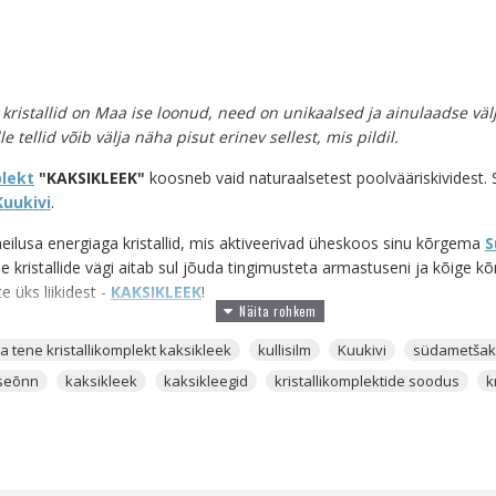
õik kristallid on Maa ise loonud, need on unikaalsed ja ainulaadse 
le tellid võib välja näha pisut erinev sellest, mis pildil.
plekt
"KAKSIKLEEK"
koosneb vaid naturaalsetest poolvääriskividest. S
Kuukivi
.
imeilusa energiaga kristallid, mis aktiveerivad üheskoos sinu kõrgema
S
e kristallide vägi aitab sul jõuda tingimusteta armastuseni ja kõige
e üks liikidest -
KAKSIKLEEK
!
daga kaasas, kanna neid. Aseta kristallikoti sisse, milles on kristallid,
la tene kristallikomplekt kaksikleek
kullisilm
Kuukivi
südametšak
des need enda kodus armastusealtarile või Feng Shui järgi Lääne-ilm
 ellu võiksid tuua. Olen need juba seadistanud nii, et need energeetilis
useõnn
kaksikleek
kaksikleegid
kristallikomplektide soodus
k
isse.
isse enda armastusesoovi kodeerid ja kanaldad, siis põleta kristallide j
stnimelt kaneel aitab nende kristallide armastuseenergiat aktiveerida.