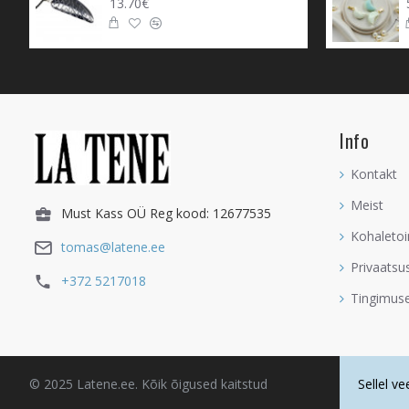
13.70€
Info
Kontakt
Meist
Must Kass OÜ Reg kood: 12677535
Kohaletoi
tomas@latene.ee
Privaatsu
+372 5217018
Tingimus
© 2025 Latene.ee. Kõik õigused kaitstud
Sellel v