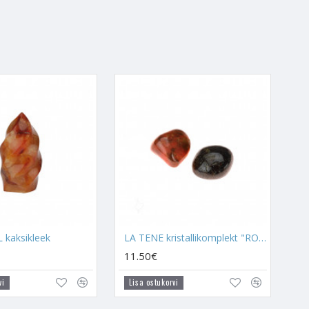
 Sinu ja Tema vahel!
ga ja spirituaalse protsessiga,
aliiti
,
Tšaroiiti
kui soovid
 sellele, mida soovid nendelt
kaksikleek
LA TENE kristallikomplekt "ROMANTIKA"
11.50€
vi
Lisa ostukorvi