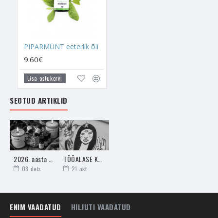
PIPARMÜNT eeterlik õli
9.60€
Lisa ostukorvi
SEOTUD ARTIKLID
2026. aasta aroomiteraapia jõud tähtkujudele armastuse, külluse ja tervise toetamiseks
TÖÖALASE KARMA TERVENDAMINE 2023. AASTA RAHAVOOLU AKTIVEERIMISEKS! 31. DETSEMBRIL KINNITUB KÕIK.
08
dets
21
okt
ENIM VAADATUD
HILJUTI VAADATUD