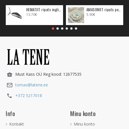
HEMATIIT ripats inglitiib (metall)
AMASONIIT ripats poolkuu (metall)
13.70€
5.90€
Must Kass OÜ Reg kood: 12677535
tomas@latene.ee
+372 5217018
Info
Minu konto
Kontakt
Minu konto