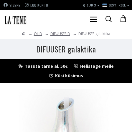
€
SISENE
LOO KONTO
EURO
EESTI KEEL
ÕLID
DIFUUSERID
DIFUUSER galaktika
DIFUUSER galaktika
Tasuta tarne al. 50€
Helistage meile
Küsi küsimus