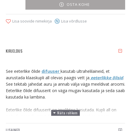
OSTA KOHE
Lisa soovide nimekirja
Lisa võrdlusse
KIRJELDUS
See eeterlike õlide
difuuser
kasutab ultrahelilaineid, et
aurustada klaaskupli all olevas paagis vett ja
eeterlikke õlisid
.
See tekitab jahedat auru ja annab välja väga meeldivat aroomi.
Eeterlike õlide difuuserit on väga mugav kasutada ja seda saab
kasutada ka lambina.
Eeterlike õlide difuuserit on imelihtne kasutada. Kupli all on
peitud veepaak, mis tuleb täita veega ja seal on märge
olemas, kui palju vett tohib üldse paaki lisada. Vee peale
tilgutad nii palju eeterlikku õli, kui soovid. Kõiki
LISAINFO