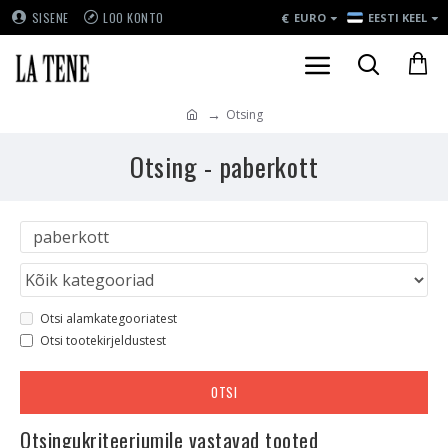
€
SISENE
LOO KONTO
EURO
EESTI KEEL
Otsing
Otsing - paberkott
Otsi alamkategooriatest
Otsi tootekirjeldustest
OTSI
Otsingukriteeriumile vastavad tooted