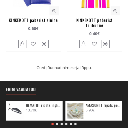
KINKEKOTT paberist sinine
KINKEKOTT paberist
triibuline
0.60€
0.40€
Oled jõudnud nimekirja lõppu.
ENIM VAADATUD
HEMATIIT ripats inglitiib (metall)
AMASONIIT ripats poolkuu (metall)
13.70€
5.90€