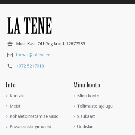
Must Kass OÜ Reg kood: 12677535
tomas@latene.ee
+372 5217018
Info
Minu konto
Kontakt
Minu konto
Meist
Tellimuste ajalugu
Kohaletoimetamise viisid
Sisukaart
Privaatsustingimused
Uudiskiri