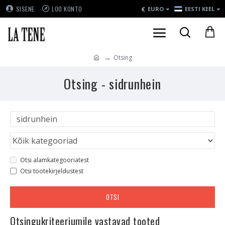
€
SISENE
LOO KONTO
EURO
EESTI KEEL
Otsing
Otsing - sidrunhein
Otsi alamkategooriatest
Otsi tootekirjeldustest
OTSI
Otsingukriteeriumile vastavad tooted