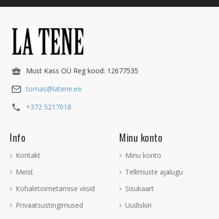
Must Kass OÜ Reg kood: 12677535
tomas@latene.ee
+372 5217018
Info
Minu konto
Kontakt
Minu konto
Meist
Tellimuste ajalugu
Kohaletoimetamise viisid
Sisukaart
Privaatsustingimused
Uudiskiri