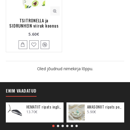
TSITRONELLA ja
SIDRUNHEIN viiruk koonus
5.60€
Oled jõudnud nimekirja lõppu.
ENIM VAADATUD
HEMATIIT ripats inglitiib (metall)
AMASONIIT ripats poolkuu (metall)
13.70€
5.90€