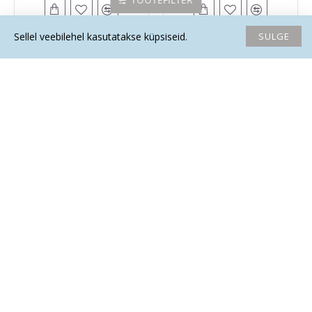
TOOTEFILTER
SULGE
Sellel veebilehel kasutatakse küpsiseid.
Avaleht
Soovide nimekiri
Võrdlema
Saada email
Helista
La Tene kristallikomplekt
La Tene kristallikomplekt
KAALUD "RAHAÕNN"
KAKSIKUD "RAHAÕNN"
13.50€
13.50€