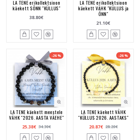
LA TENE erikollektsioon
LA TENE erikollektsioon
käekett SÕNN "KÜLLUS"
käekett VÄHK "KÜLLUS ja
ÕNN"
38.80€
21.10€
-26 %
-26 %
LA TENE käekett meestele
LA TENE käekett VÄHK
VÄHK "2026. AASTA VÄEHE"
"KÜLLUS 2026. AASTAKS"
25.38€
20.87€
34.30€
28.20€