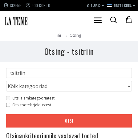
€
SISENE
LOO KONTO
EURO
EESTI KEEL
Otsing
Otsing - tsitriin
Otsi alamkategooriatest
Otsi tootekirjeldustest
OTSI
Otsingukriteeriumile vastavad tooted