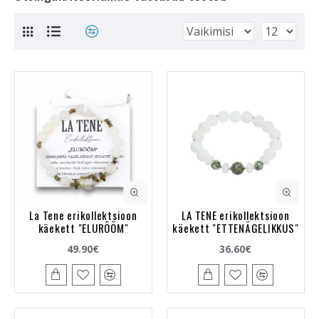
La Tene erikollektsioon
LA TENE erikollektsioon
käekett "ELURÕÕM"
käekett "ETTENÄGELIKKUS"
49.90€
36.60€