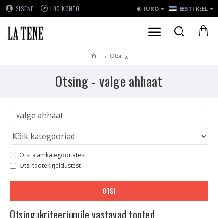
€
SISENE
LOO KONTO
EURO
EESTI KEEL
Otsing
Otsing - valge ahhaat
Otsi alamkategooriatest
Otsi tootekirjeldustest
OTSI
Otsingukriteeriumile vastavad tooted