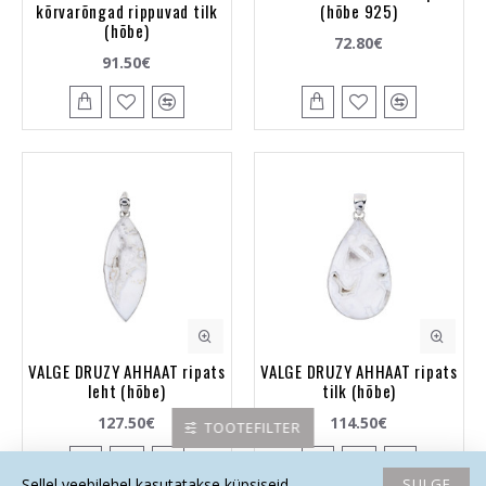
kõrvarõngad rippuvad tilk
(hõbe 925)
(hõbe)
72.80€
91.50€
VALGE DRUZY AHHAAT ripats
VALGE DRUZY AHHAAT ripats
leht (hõbe)
tilk (hõbe)
127.50€
114.50€
TOOTEFILTER
SULGE
Sellel veebilehel kasutatakse küpsiseid.